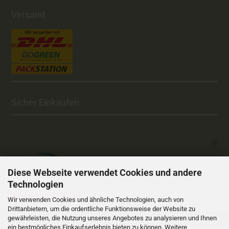
Versand
Sicher Einkaufen
Diese Webseite verwendet Cookies und andere
Technologien
Vertrag widerrufen
Wir verwenden Cookies und ähnliche Technologien, auch von
Drittanbietern, um die ordentliche Funktionsweise der Website zu
gewährleisten, die Nutzung unseres Angebotes zu analysieren und Ihnen
Versandkosten
Alle Preise sind inkl. MwSt., zzgl.
ein bestmögliches Einkaufserlebnis bieten zu können. Weitere