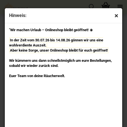
Hinweis:
« Erster
« zurück
weiter »
Letzter »
"Wir machen Urlaub – Onlineshop bleibt geöffnet! ☀️
133
Artikel in dieser Kategorie
In der Zeit vom 30.07.26 bis 14.08.26 gönnen wir uns eine
Engel der Reinigung - Engelräucherung Berk
wohlverdiente Auszeit.
Aber keine Sorge, unser Onlineshop bleibt für euch geöffnet!
Wir kümmern uns dann schnellstmöglich um eure Bestellungen,
sobald wir wieder zurück sind.
Euer Team von deine Räucherwelt.