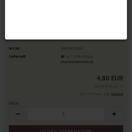
Art.Nr.:
RMI-BK-ER06
Lieferzeit:
ca. 1-3 Werktage
(Ausland abweichend)
4,80 EUR
120,00 EUR pro 1 l
inkl. 19% MwSt. zzgl.
Versand
Stück:
Stück