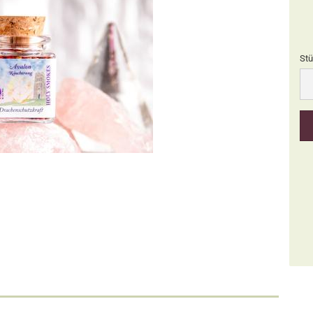
Stü
Stü