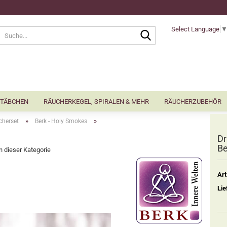
Select Language
Suche...
TÄBCHEN
RÄUCHERKEGEL, SPIRALEN & MEHR
RÄUCHERZUBEHÖR
»
»
cherset
Berk - Holy Smokes
Dr
Be
in dieser Kategorie
Art
Lie