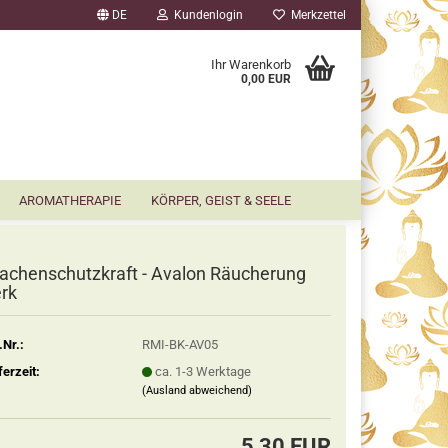
DE
Kundenlogin
Merkzettel
▼
Ihr Warenkorb
0,00 EUR
AROMATHERAPIE
KÖRPER, GEIST & SEELE
achenschutzkraft - Avalon Räucherung
rk
.Nr.:
RMI-BK-AV05
ferzeit:
ca. 1-3 Werktage
(Ausland abweichend)
5,30 EUR