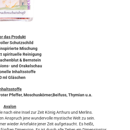
r das Produkt
voller Schutzschild
inspirierte Mischung
t spirituelle Reinigung
rachenblut & Bernstein
isions- und Orakelschau
ionelle Inhaltsstoffe
50 ml Gläschen
nhaltsstoffe
roter Pfeffer, Moschuskörner,Beifuss, Thymian u.a.
Avalon
e nach eine Insel zur Zeit König Arthurs und Merlins.
en Anspruch jene wundervolle mystische Welt zu sein.
r wieder Artefakte jener Zeit aufgetaucht. Es heißt,
 fünften Dimension. Es ist durch alle Zeiten ein Dimensiontor