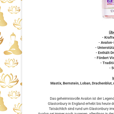
Übe
- Kraft
- Avalon-
- Unterstütz
- Enthält D
- Fördert V
- Tradit
- 
I
Mastix, Bernstein, Loban, Drachenblut, 
Das geheimnisvolle Avalon ist der Legend
Glastonbury in England erhebt bis heute d
Tatsächlich sind rund um Glastonbury imme
Avalon sei immer noch zugegen, allerdings in der