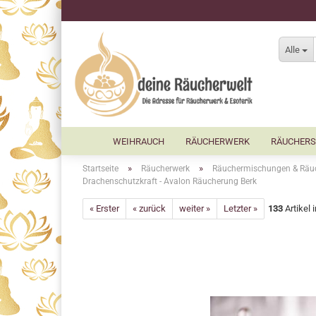
Alle
WEIHRAUCH
RÄUCHERWERK
RÄUCHERS
»
»
Startseite
Räucherwerk
Räuchermischungen & Räu
Drachenschutzkraft - Avalon Räucherung Berk
« Erster
« zurück
weiter »
Letzter »
133
Artikel 