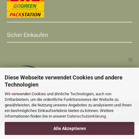
Sicher Einkaufen
Diese Webseite verwendet Cookies und andere
Technologien
Vertrag widerrufen
Wir verwenden Cookies und ähnliche Technologien, auch von
Drittanbietern, um die ordentliche Funktionsweise der Website zu
gewährleisten, die Nutzung unseres Angebotes zu analysieren und Ihnen
Versandkosten
Alle Preise sind inkl. MwSt., zzgl.
ein bestmögliches Einkaufserlebnis bieten zu können. Weitere
Online Shop
Xycons
by Gambio.de © 2025 Gambio Templates bei
Informationen finden Sie in unserer
Datenschutzerklärung
.
Cookie Einstellungen
Alle Akzeptieren