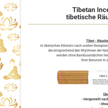
Tibetan Inc
tibetische R
Tibet - Räuch
In tibetischen Klöstern nach uralten Rezepte
die entsprechend den Rhythmen der Na
werden ohne Bambusstäbchen herges
ihrer Benutzer in 
Übe
- Hergestellt nach
- Ohn