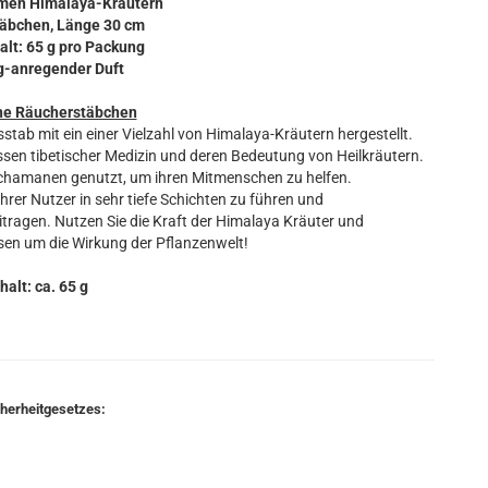
amen Himalaya-Kräutern
täbchen, Länge 30 cm
alt: 65 g pro Packung
ig-anregender Duft
he Räucherstäbchen
b mit ein einer Vielzahl von Himalaya-Kräutern hergestellt.
ssen tibetischer Medizin und deren Bedeutung von Heilkräutern.
Schamanen genutzt, um ihren Mitmenschen zu helfen.
ihrer Nutzer in sehr tiefe Schichten zu führen und
itragen. Nutzen Sie die Kraft der Himalaya Kräuter und
sen um die Wirkung der Pflanzenwelt!
halt: ca. 65 g
cherheitgesetzes: