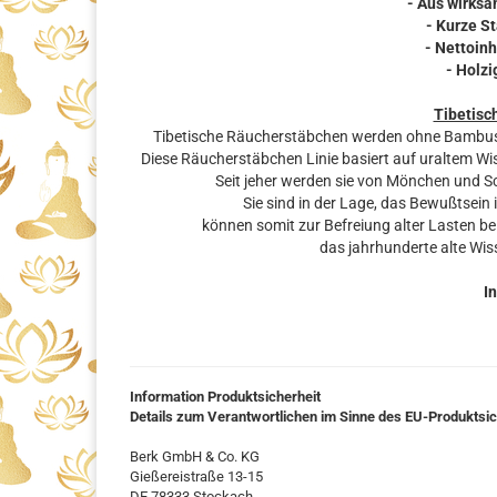
- Aus wirks
- Kurze S
- Nettoinh
- Holz
Tibetisc
Tibetische Räucherstäbchen werden ohne Bambussta
Diese Räucherstäbchen Linie basiert auf uraltem Wi
Seit jeher werden sie von Mönchen und 
Sie sind in der Lage, das Bewußtsein 
können somit zur Befreiung alter Lasten be
das jahrhunderte alte Wis
In
Information Produktsicherheit
Details zum Verantwortlichen im Sinne des EU-Produktsi
Berk GmbH & Co. KG
Gießereistraße 13-15
DE 78333 Stockach