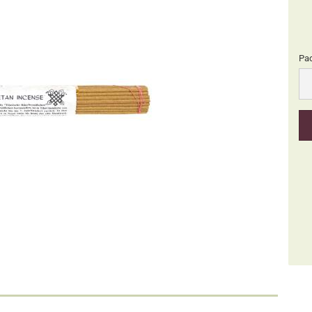
Pa
Pa