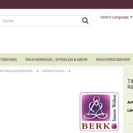
Select Language
Suche...
TÄBCHEN
RÄUCHERKEGEL, SPIRALEN & MEHR
RÄUCHERZUBEHÖR
»
»
sche Räucherstäbchen
weitere Sorten
Ti
Rä
Art
Lie