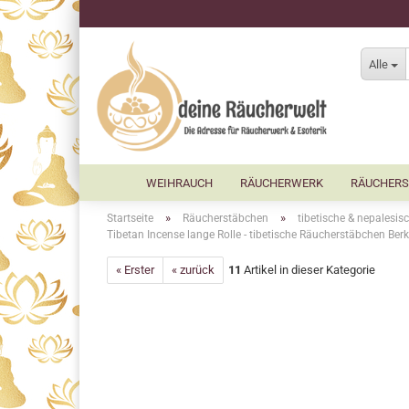
Alle
WEIHRAUCH
RÄUCHERWERK
RÄUCHERS
»
»
Startseite
Räucherstäbchen
tibetische & nepalesi
Tibetan Incense lange Rolle - tibetische Räucherstäbchen Berk
« Erster
« zurück
11
Artikel in dieser Kategorie