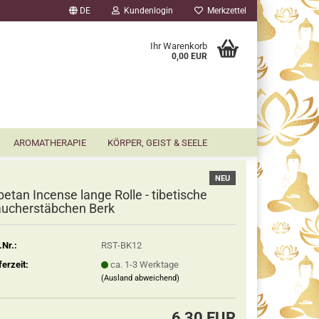
DE
Kundenlogin
Merkzettel
▼
Ihr Warenkorb
0,00 EUR
AROMATHERAPIE
KÖRPER, GEIST & SEELE
NEU
betan Incense lange Rolle - tibetische
ucherstäbchen Berk
.Nr.:
RST-BK12
ferzeit:
ca. 1-3 Werktage
(Ausland abweichend)
6,30 EUR