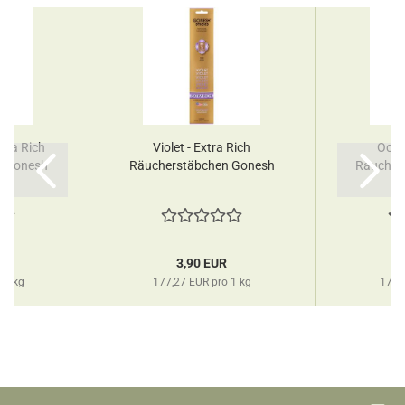
tra Rich
Violet - Extra Rich
Ocea
n Gonesh
Räucherstäbchen Gonesh
Räucher
R
3,90 EUR
 1 kg
177,27 EUR pro 1 kg
177,