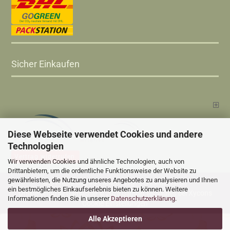
Sicher Einkaufen
Diese Webseite verwendet Cookies und andere
Technologien
Vertrag widerrufen
Wir verwenden Cookies und ähnliche Technologien, auch von
Drittanbietern, um die ordentliche Funktionsweise der Website zu
gewährleisten, die Nutzung unseres Angebotes zu analysieren und Ihnen
Versandkosten
Alle Preise sind inkl. MwSt., zzgl.
ein bestmögliches Einkaufserlebnis bieten zu können. Weitere
Online Shop
Xycons
by Gambio.de © 2025 Gambio Templates bei
Informationen finden Sie in unserer
Datenschutzerklärung
.
Cookie Einstellungen
Alle Akzeptieren