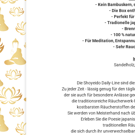
- Kein Bambuskern, 
- Die Box en
- Perfekt fü
- Tradionelle 
- Bren
- 100 % nat
- Für Meditation, Entspann
- Sehr Rau
I
Sandelholz,
Die Shoyeido Daily-Line sind d
Zu jeder Zeit - lässig genug für den tä
der sie auch für besondere Anlässe ge
die traditionsreiche Räucherwerk
kostbarsten Räucherstoffen der
Sie werden von Meisterhand nach üb
Erleben Sie die Poesie japani
traditionellen R
die sich durch ihr unverwechselb