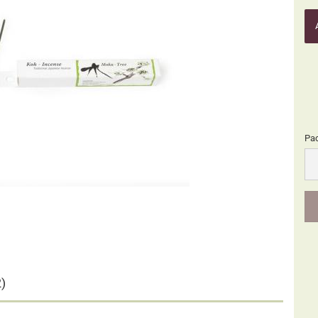
Pa
Pa
)