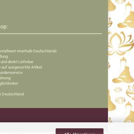
op:​
estellwert innerhalb Deutschlands
llung
 und direkt Lieferbar
e auf ausgesuchte Artikel
Kundenservice
fahrung
glichkeiten
in Deutschland