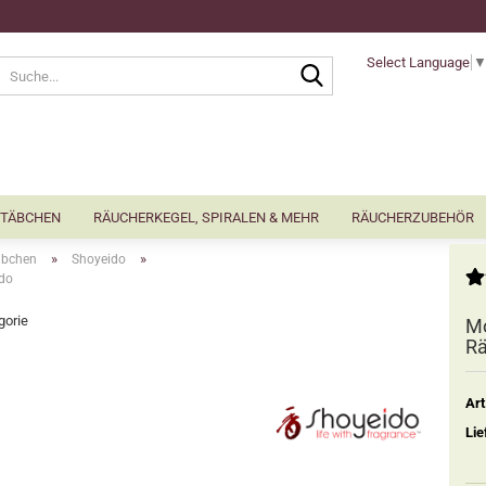
Select Language
Suche...
TÄBCHEN
RÄUCHERKEGEL, SPIRALEN & MEHR
RÄUCHERZUBEHÖR
»
»
äbchen
Shoyeido
ido
gorie
Mo
Rä
Art
Lie