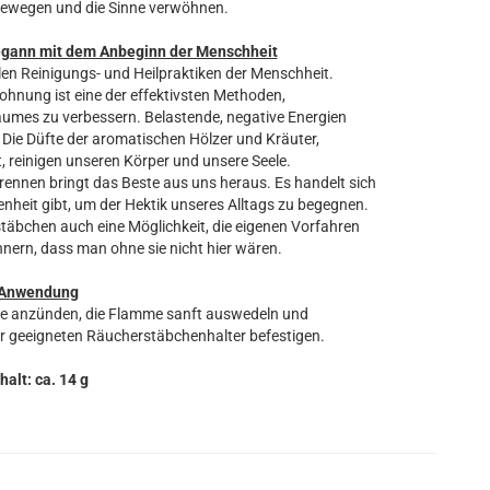
bewegen und die Sinne verwöhnen.
egann mit dem Anbeginn der Menschheit
len Reinigungs- und Heilpraktiken der Menschheit.
nung ist eine der effektivsten Methoden,
aumes zu verbessern. Belastende, negative Energien
 Die Düfte der aromatischen Hölzer und Kräuter,
, reinigen unseren Körper und unsere Seele.
nnen bringt das Beste aus uns heraus. Es handelt sich
heit gibt, um der Hektik unseres Alltags zu begegnen.
täbchen auch eine Möglichkeit, die eigenen Vorfahren
nnern, dass man ohne sie nicht hier wären.
Anwendung
ze anzünden, die Flamme sanft auswedeln und
r geeigneten Räucherstäbchenhalter befestigen.
halt: ca. 14 g