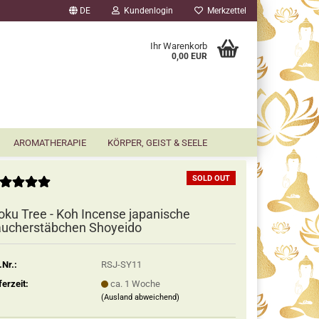
DE
Kundenlogin
Merkzettel
▼
Ihr Warenkorb
0,00 EUR
AROMATHERAPIE
KÖRPER, GEIST & SEELE
SOLD OUT
ku Tree - Koh Incense japanische
ucherstäbchen Shoyeido
.Nr.:
RSJ-SY11
ferzeit:
ca. 1 Woche
(Ausland abweichend)