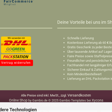
Deine Vorteile bei uns im Sh
Schnelle Lieferung
Kostenlose Lieferung ab 60
€
B
Gratis Geschenk zu jeder Beste
Über tausende Artikel auf Lager
Faire Preise sowie Staffelpreis
Freundlicher und persönlicher 
Vertrag widerrufen
Fachhandel mit langjähriger Er
Sicherer Einkauf & Zahlungsmö
Kein Mindestbestellwert
Lieferung an DHL Packstation 
Versandkosten
Alle Preise sind inkl. MwSt., zzgl.
Online Shop
Xycons
by Gambio.de © 2025 Gambio Templates bei
Cookie Einstellungen
dere Technologien