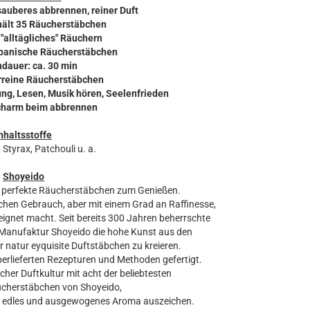
sauberes abbrennen, reiner Duft
thält 35 Räucherstäbchen
r "alltägliches" Räuchern
japanische Räucherstäbchen
ndauer: ca. 30 min
urreine Räucherstäbchen
ung, Lesen, Musik hören, Seelenfrieden
charm beim abbrennen
nhaltsstoffe
 Styrax, Patchouli u. a.
Shoyeido
ie perfekte Räucherstäbchen zum Genießen.
glichen Gebrauch, aber mit einem Grad an Raffinesse,
eignet macht. Seit bereits 300 Jahren beherrschte
-Manufaktur Shoyeido die hohe Kunst aus den
 natur eyquisite Duftstäbchen zu kreieren.
erlieferten Rezepturen und Methoden gefertigt.
scher Duftkultur mit acht der beliebtesten
äucherstäbchen von Shoyeido,
ar edles und ausgewogenes Aroma auszeichen.