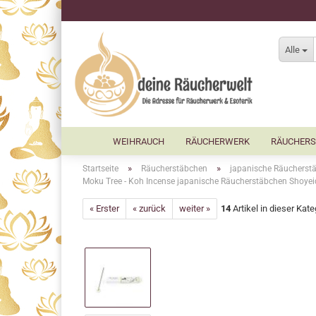
Alle
WEIHRAUCH
RÄUCHERWERK
RÄUCHERS
»
»
Startseite
Räucherstäbchen
japanische Räucherst
Moku Tree - Koh Incense japanische Räucherstäbchen Shoye
« Erster
« zurück
weiter »
14
Artikel in dieser Kate