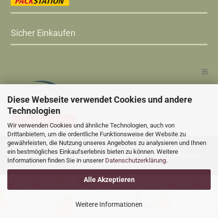
Sicher Einkaufen
Diese Webseite verwendet Cookies und andere
Technologien
Vertrag widerrufen
Wir verwenden Cookies und ähnliche Technologien, auch von
Drittanbietern, um die ordentliche Funktionsweise der Website zu
gewährleisten, die Nutzung unseres Angebotes zu analysieren und Ihnen
Versandkosten
Alle Preise sind inkl. MwSt., zzgl.
ein bestmögliches Einkaufserlebnis bieten zu können. Weitere
Online Shop
Xycons
by Gambio.de © 2025 Gambio Templates bei
Informationen finden Sie in unserer
Datenschutzerklärung
.
Cookie Einstellungen
Alle Akzeptieren
Weitere Informationen