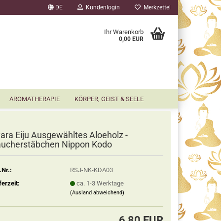
DE
Kundenlogin
Merkzettel
▼
Ihr Warenkorb
0,00 EUR
AROMATHERAPIE
KÖRPER, GEIST & SEELE
ara Eiju Ausgewähltes Aloeholz -
ucherstäbchen Nippon Kodo
.Nr.:
RSJ-NK-KDA03
ferzeit:
ca. 1-3 Werktage
(Ausland abweichend)
6,80 EUR