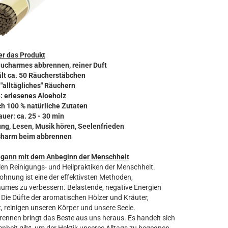
r das Produkt
aucharmes abbrennen, reiner Duft
hält ca. 50 Räucherstäbchen
r "alltägliches" Räuchern
e: erlesenes Aloeholz
ch 100 % natürliche Zutaten
uer: ca. 25 - 30 min
ung, Lesen, Musik hören, Seelenfrieden
charm beim abbrennen
egann mit dem Anbeginn der Menschheit
len Reinigungs- und Heilpraktiken der Menschheit.
nung ist eine der effektivsten Methoden,
aumes zu verbessern. Belastende, negative Energien
 Die Düfte der aromatischen Hölzer und Kräuter,
, reinigen unseren Körper und unsere Seele.
nnen bringt das Beste aus uns heraus. Es handelt sich