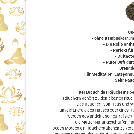
Übe
- ohne Bambuskern, r
- Die Rolle ent
- Perfekt fü
- Duftnot
- Purer Duft dur
- Brennda
- Für Meditation, Entspann
- Sehr Rau
Der Brauch des Räucherns b
Räuchern gehört zu den ältesten rituel
Das Räuchern von Haus und Woh
um die Energie des Hauses oder eines R
werden gewandelt und neutralisiert.
die Mutter Natur geschaffen hat
Jeden Morgen ein Räucherstäbchen zu verbre