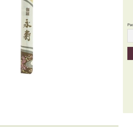
Pa
Pa