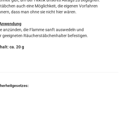
heit gibt, um der Hektik unseres Alltags zu begegnen.
täbchen auch eine Möglichkeit, die eigenen Vorfahren
nnern, dass man ohne sie nicht hier wären.
Anwendung
ze anzünden, die Flamme sanft auswedeln und
r geeigneten Räucherstäbchenhalter befestigen.
halt: ca. 20 g
cherheitgesetzes: