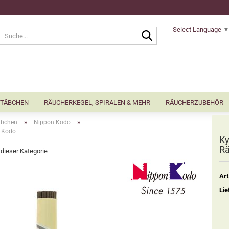
Select Language
Suche...
TÄBCHEN
RÄUCHERKEGEL, SPIRALEN & MEHR
RÄUCHERZUBEHÖR
»
»
äbchen
Nippon Kodo
n Kodo
Ky
Rä
n dieser Kategorie
Art
Lie