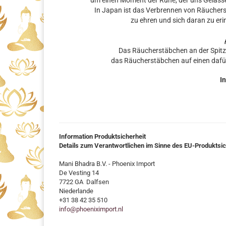
um einen Moment der Ruhe, der uns Gelassen
In Japan ist das Verbrennen von Räuchers
zu ehren und sich daran zu eri
Das Räucherstäbchen an der Spit
das Räucherstäbchen auf einen dafü
In
Information Produktsicherheit
Details zum Verantwortlichen im Sinne des EU-Produktsi
Mani Bhadra B.V. - Phoenix Import
De Vesting 14
7722 GA Dalfsen
Niederlande
+31 38 42 35 510
info@phoeniximport.nl