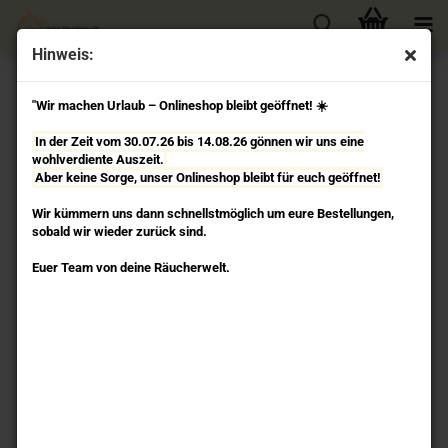
Hinweis:
« Erster
« zurück
weiter »
Letzter »
"Wir machen Urlaub – Onlineshop bleibt geöffnet! ☀️
91
Artikel in dieser Kategorie
In der Zeit vom 30.07.26 bis 14.08.26 gönnen wir uns eine
Moschus - Morning Star Räucherstäbchen Nippon
wohlverdiente Auszeit.
Kodo
Aber keine Sorge, unser Onlineshop bleibt für euch geöffnet!
Wir kümmern uns dann schnellstmöglich um eure Bestellungen,
sobald wir wieder zurück sind.
Euer Team von deine Räucherwelt.