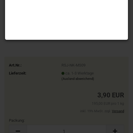
Art.Nr.:
RSJ-NK-MS09
Lieferzeit:
ca. 1-3 Werktage
(Ausland abweichend)
3,90 EUR
195,00 EUR pro 1 kg
inkl. 19% MwSt. zzgl.
Versand
Packung:
Packung