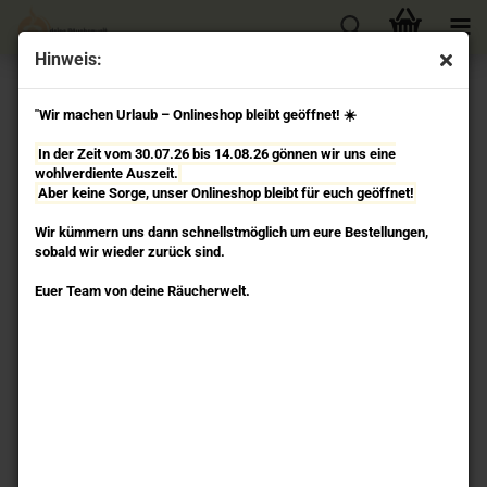
Hinweis:
« Erster
« zurück
weiter »
Letzter »
"Wir machen Urlaub – Onlineshop bleibt geöffnet! ☀️
91
Artikel in dieser Kategorie
In der Zeit vom 30.07.26 bis 14.08.26 gönnen wir uns eine
Äther - Elemense Räucherstäbchen Nippon Kodo
wohlverdiente Auszeit.
Aber keine Sorge, unser Onlineshop bleibt für euch geöffnet!
Wir kümmern uns dann schnellstmöglich um eure Bestellungen,
sobald wir wieder zurück sind.
Euer Team von deine Räucherwelt.