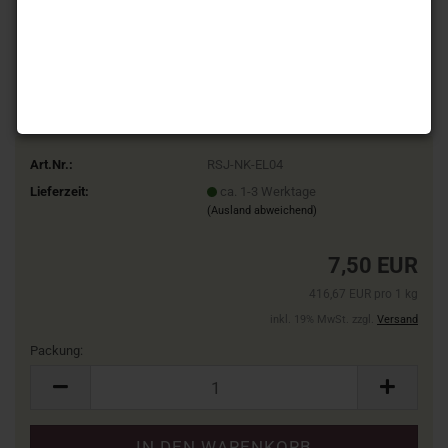
Art.Nr.:
RSJ-NK-EL04
Lieferzeit:
ca. 1-3 Werktage
(Ausland abweichend)
7,50 EUR
416,67 EUR pro 1 kg
inkl. 19% MwSt. zzgl.
Versand
Packung:
Packung