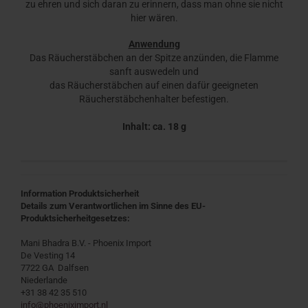
zu ehren und sich daran zu erinnern, dass man ohne sie nicht
hier wären.
Anwendung
Das Räucherstäbchen an der Spitze anzünden, die Flamme
sanft auswedeln und
das Räucherstäbchen auf einen dafür geeigneten
Räucherstäbchenhalter befestigen.
Inhalt: ca. 18 g
Information Produktsicherheit
Details zum Verantwortlichen im Sinne des EU-
Produktsicherheitgesetzes:
Mani Bhadra B.V. - Phoenix Import
De Vesting 14
7722 GA Dalfsen
Niederlande
+31 38 42 35 510
info@phoeniximport.nl