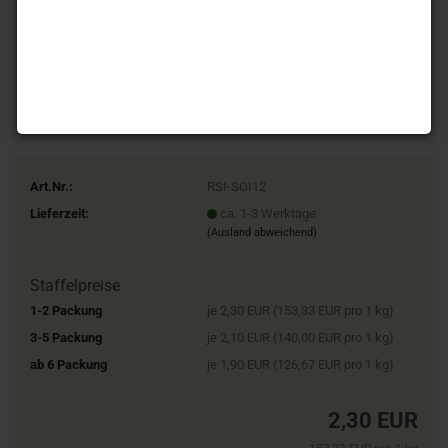
Art.Nr.:
RSI-SOI12
Lieferzeit:
ca. 1-3 Werktage
(Ausland abweichend)
Staffelpreise
1-2 Packung
je 2,30 EUR (153,33 EUR pro 1 kg)
3-5 Packung
je 2,10 EUR (140,00 EUR pro 1 kg)
ab 6 Packung
je 1,90 EUR (126,67 EUR pro 1 kg)
2,30 EUR