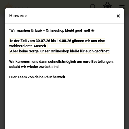
Hinweis:
« Erster
« zurück
weiter »
Letzter »
"Wir machen Urlaub – Onlineshop bleibt geöffnet! ☀️
33
Artikel in dieser Kategorie
In der Zeit vom 30.07.26 bis 14.08.26 gönnen wir uns eine
Jasmin Organic - Masala Räucherstäbchen Song of
wohlverdiente Auszeit.
India
Aber keine Sorge, unser Onlineshop bleibt für euch geöffnet!
Wir kümmern uns dann schnellstmöglich um eure Bestellungen,
sobald wir wieder zurück sind.
Euer Team von deine Räucherwelt.