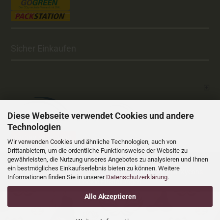
Sicher Einkaufen
Diese Webseite verwendet Cookies und andere
Technologien
Vertrag widerrufen
Wir verwenden Cookies und ähnliche Technologien, auch von
Drittanbietern, um die ordentliche Funktionsweise der Website zu
gewährleisten, die Nutzung unseres Angebotes zu analysieren und Ihnen
Versandkosten
Alle Preise sind inkl. MwSt., zzgl.
ein bestmögliches Einkaufserlebnis bieten zu können. Weitere
Online Shop
Xycons
by Gambio.de © 2025 Gambio Templates bei
Informationen finden Sie in unserer
Datenschutzerklärung
.
Cookie Einstellungen
Alle Akzeptieren