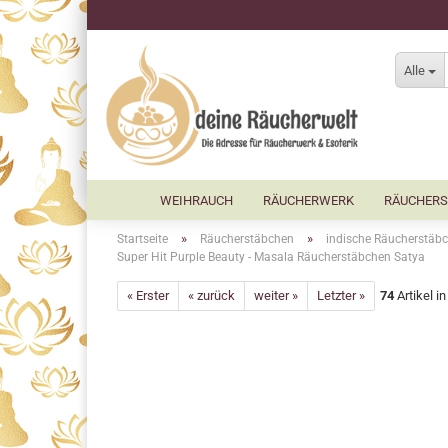
Alle
WEIHRAUCH
RÄUCHERWERK
RÄUCHERS
»
»
Startseite
Räucherstäbchen
indische Räucherstäbc
Super Hit Purple Beauty - Masala Räucherstäbchen Satya
« Erster
« zurück
weiter »
Letzter »
74
Artikel i