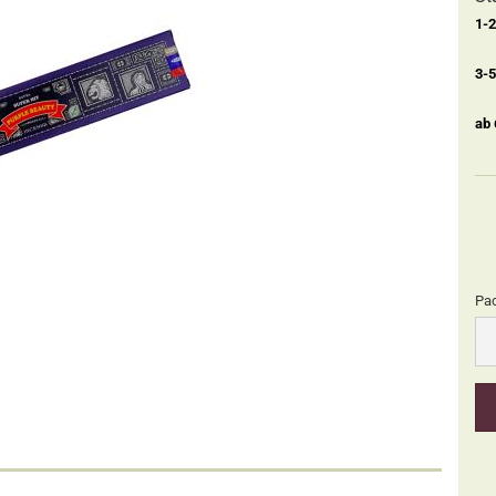
1-
3-
ab
Pa
Pa