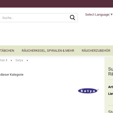
Select Language
Suche...
TÄBCHEN
RÄUCHERKEGEL, SPIRALEN & MEHR
RÄUCHERZUBEHÖR
»
»
hen Ⅱ
Satya
Su
Rä
n dieser Kategorie
Art
Lie
St