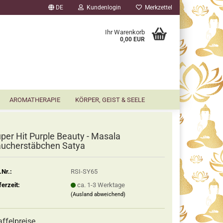
DE
Kundenlogin
Merkzettel
▼
Ihr Warenkorb
0,00 EUR
AROMATHERAPIE
KÖRPER, GEIST & SEELE
per Hit Purple Beauty - Masala
ucherstäbchen Satya
.Nr.:
RSI-SY65
ferzeit:
ca. 1-3 Werktage
(Ausland abweichend)
affelpreise