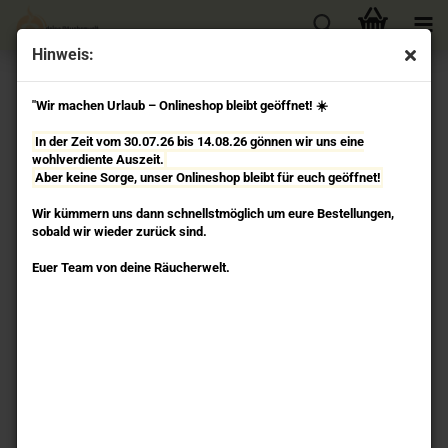
Hinweis:
« Erster
« zurück
weiter »
Letzter »
"Wir machen Urlaub – Onlineshop bleibt geöffnet! ☀️
74
Artikel in dieser Kategorie
In der Zeit vom 30.07.26 bis 14.08.26 gönnen wir uns eine
Traditional Ayurveda - Masala Räucherstäbchen Satya
wohlverdiente Auszeit.
Aber keine Sorge, unser Onlineshop bleibt für euch geöffnet!
Wir kümmern uns dann schnellstmöglich um eure Bestellungen,
sobald wir wieder zurück sind.
Euer Team von deine Räucherwelt.