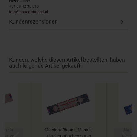
Niederlande
+31 38 42 35 510
info@phoeniximport.nl
Kundenrezensionen
Kunden, welche diesen Artikel bestellten, haben
auch folgende Artikel gekauft:
- Masala
Midnight Bloom - Masala
Nag C
n Satya
Räucherstäbchen Satya
Räuche