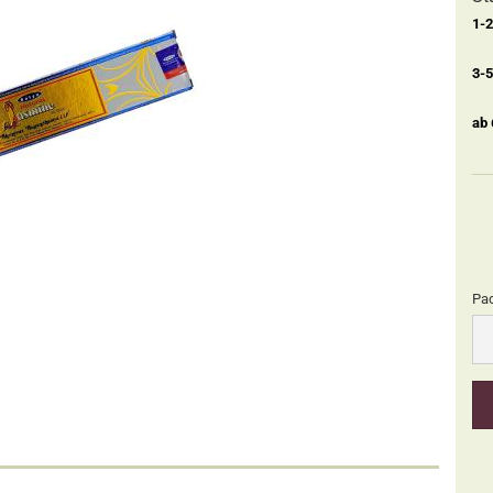
1-
3-
ab
Pa
Pa