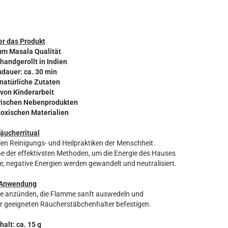
r das Produkt
um Masala Qualität
 handgerollt in Indien
ndauer: ca. 30 min
 natürliche Zutaten
 von Kinderarbeit
ierischen Nebenprodukten
 toxischen Materialien
äucherritual
len Reinigungs- und Heilpraktiken der Menschheit.
 der effektivsten Methoden, um die Energie des Hauses
, negative Energien werden gewandelt und neutralisiert.
Anwendung
ze anzünden, die Flamme sanft auswedeln und
r geeigneten Räucherstäbchenhalter befestigen.
halt: ca. 15 g