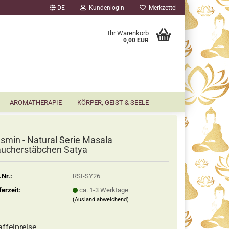
DE
Kundenlogin
Merkzettel
▼
Ihr Warenkorb
0,00 EUR
AROMATHERAPIE
KÖRPER, GEIST & SEELE
smin - Natural Serie Masala
ucherstäbchen Satya
.Nr.:
RSI-SY26
ferzeit:
ca. 1-3 Werktage
(Ausland abweichend)
affelpreise