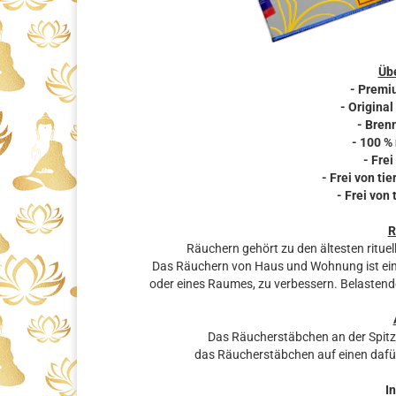
Übe
- Premi
- Original
- Bren
- 100 %
- Frei
- Frei von t
- Frei von
R
Räuchern gehört zu den ältesten rituel
Das Räuchern von Haus und Wohnung ist eine
oder eines Raumes, zu verbessern. Belastende
Das Räucherstäbchen an der Spit
das Räucherstäbchen auf einen dafü
In