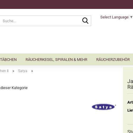
Select Language
Suche...
TÄBCHEN
RÄUCHERKEGEL, SPIRALEN & MEHR
RÄUCHERZUBEHÖR
»
»
hen Ⅱ
Satya
Ja
Rä
n dieser Kategorie
Art
Lie
St