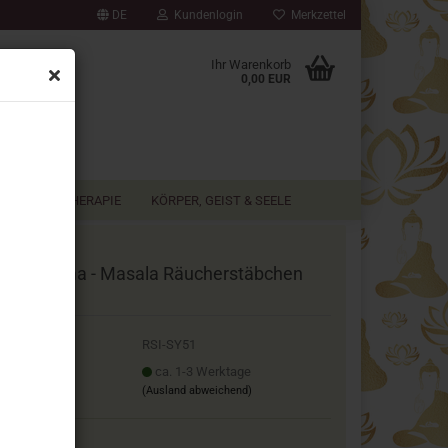
DE
Kundenlogin
Merkzettel
▼
Ihr Warenkorb
0,00 EUR
AROMATHERAPIE
KÖRPER, GEIST & SEELE
cred Lama - Masala Räucherstäbchen
tya
.Nr.:
RSI-SY51
ferzeit:
ca. 1-3 Werktage
(Ausland abweichend)
affelpreise