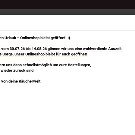
Select Language
Suche...
:
n Urlaub – Onlineshop bleibt geöffnet! ☀️
it vom 30.07.26 bis 14.08.26 gönnen wir uns eine wohlverdiente Auszeit.
e Sorge, unser Onlineshop bleibt für euch geöffnet!
TÄBCHEN
RÄUCHERKEGEL, SPIRALEN & MEHR
RÄUCHERZUBEHÖR
rn uns dann schnellstmöglich um eure Bestellungen,
 wieder zurück sind.
»
»
hen Ⅱ
Satya
Sacred Lama - Masala Räucherstäbchen Satya
 von deine Räucherwelt.
Sa
n dieser Kategorie
Sa
Art
Lie
St