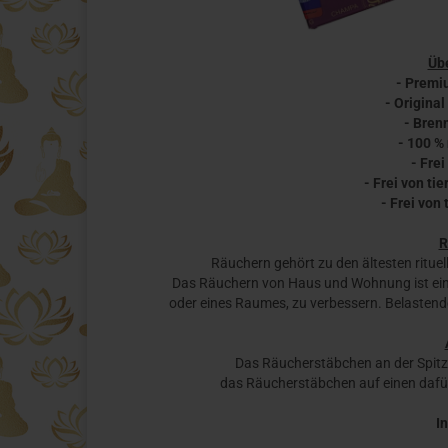
Übe
- Premi
- Original
- Bren
- 100 %
- Frei
- Frei von t
- Frei von
R
Räuchern gehört zu den ältesten rituel
Das Räuchern von Haus und Wohnung ist eine
oder eines Raumes, zu verbessern. Belastende
Das Räucherstäbchen an der Spit
das Räucherstäbchen auf einen dafü
In