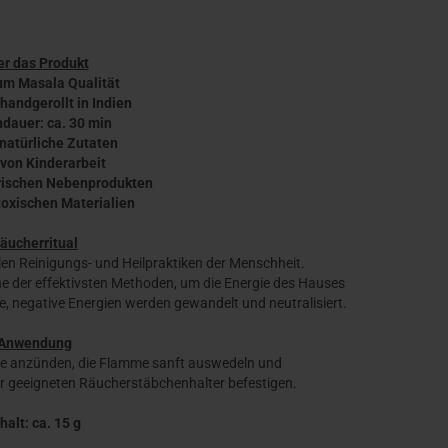
r das Produkt
um Masala Qualität
 handgerollt in Indien
ndauer: ca. 30 min
 natürliche Zutaten
 von Kinderarbeit
ierischen Nebenprodukten
 toxischen Materialien
äucherritual
len Reinigungs- und Heilpraktiken der Menschheit.
 der effektivsten Methoden, um die Energie des Hauses
, negative Energien werden gewandelt und neutralisiert.
Anwendung
ze anzünden, die Flamme sanft auswedeln und
r geeigneten Räucherstäbchenhalter befestigen.
halt: ca. 15 g