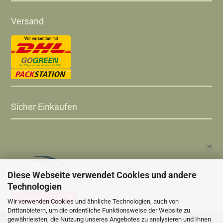
Versand
Sicher Einkaufen
Diese Webseite verwendet Cookies und andere
Technologien
Vertrag widerrufen
Wir verwenden Cookies und ähnliche Technologien, auch von
Drittanbietern, um die ordentliche Funktionsweise der Website zu
gewährleisten, die Nutzung unseres Angebotes zu analysieren und Ihnen
Versandkosten
Alle Preise sind inkl. MwSt., zzgl.