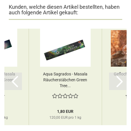
Kunden, welche diesen Artikel bestellten, haben
auch folgende Artikel gekauft:
 - Masala
Aqua Sagrados - Masala
Geflochte
n Green
Räucherstäbchen Green
sc
Tree...
R
1,80 EUR
 1 kg
120,00 EUR pro 1 kg