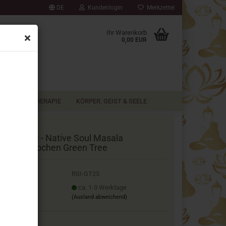
DE
Kundenlogin
Merkzettel
▼
Ihr Warenkorb
0,00 EUR
AROMATHERAPIE
KÖRPER, GEIST & SEELE
ly Smoke - Native Soul Masala
ucherstäbchen Green Tree
.Nr.:
RSI-GT25
ferzeit:
ca. 1-3 Werktage
(Ausland abweichend)
affelpreise