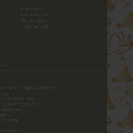
Impressum
Kontaktformular
Nachhaltigkeit
Bildernachweis
op:​
estellwert innerhalb Deutschlands
llung
 und direkt Lieferbar
e auf ausgesuchte Artikel
Kundenservice
fahrung
glichkeiten
in Deutschland