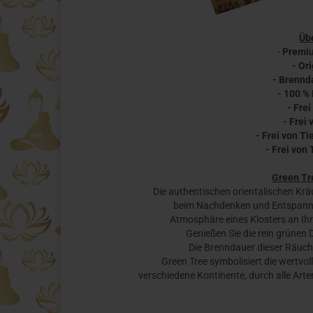
Übe
-
Premiu
- Or
- Brennda
- 100 %
- Frei
- Frei
- Frei von T
- Frei von
Green Tr
Die authentischen orientalischen Krä
beim Nachdenken und Entspannen
Atmosphäre eines Klosters an Ihr
Genießen Sie die rein grünen
Die Brenndauer dieser Räuch
Green Tree symbolisiert die wertvol
verschiedene Kontinente, durch alle Ar