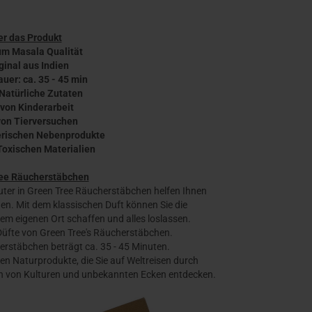
r das Produkt
m Masala Qualität
iginal aus Indien
uer: ca. 35 - 45 min
 Natürliche Zutaten
 von Kinderarbeit
 von Tierversuchen
ierischen Nebenprodukte
 Toxischen Materialien
ee Räucherstäbchen
uter in Green Tree Räucherstäbchen helfen Ihnen
. Mit dem klassischen Duft können Sie die
em eigenen Ort schaffen und alles loslassen.
 Düfte von Green Tree's Räucherstäbchen.
erstäbchen beträgt ca. 35 - 45 Minuten.
len Naturprodukte, die Sie auf Weltreisen durch
ten von Kulturen und unbekannten Ecken entdecken.