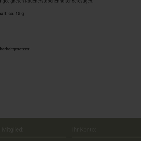
r geeigneten Räucherstäbchenhalter befestigen.
halt: ca. 15 g
cherheitgesetzes:
 Mitglied:
Ihr Konto: