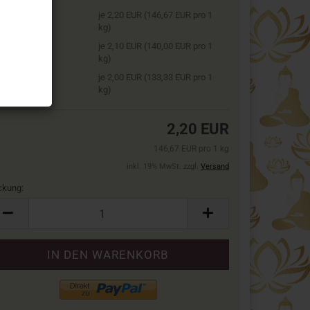
2 Packung
je 2,20 EUR (146,67 EUR pro 1
kg)
5 Packung
je 2,10 EUR (140,00 EUR pro 1
kg)
 6 Packung
je 2,00 EUR (133,33 EUR pro 1
kg)
2,20 EUR
146,67 EUR pro 1 kg
inkl. 19% MwSt. zzgl.
Versand
ckung:
ckung