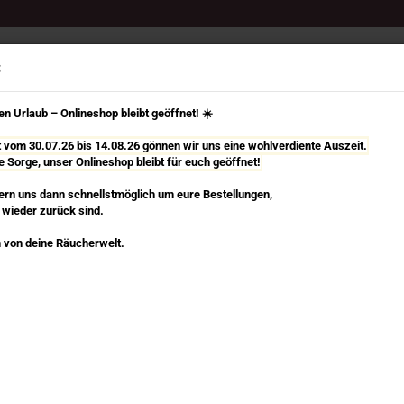
Select Language
Suche...
:
n Urlaub – Onlineshop bleibt geöffnet! ☀️
it vom 30.07.26 bis 14.08.26 gönnen wir uns eine wohlverdiente Auszeit.
e Sorge, unser Onlineshop bleibt für euch geöffnet!
TÄBCHEN
RÄUCHERKEGEL, SPIRALEN & MEHR
RÄUCHERZUBEHÖR
rn uns dann schnellstmöglich um eure Bestellungen,
 wieder zurück sind.
»
»
hen Ⅰ
Green Tree
ee
 von deine Räucherwelt.
Ho
Rä
egorie
Art
Lie
St