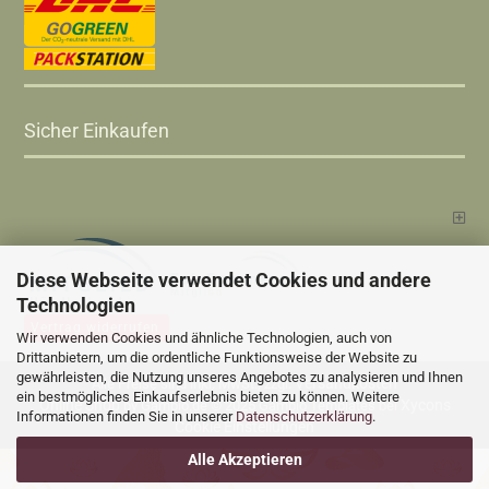
Sicher Einkaufen
Diese Webseite verwendet Cookies und andere
Technologien
Vertrag widerrufen
Wir verwenden Cookies und ähnliche Technologien, auch von
Drittanbietern, um die ordentliche Funktionsweise der Website zu
gewährleisten, die Nutzung unseres Angebotes zu analysieren und Ihnen
Versandkosten
Alle Preise sind inkl. MwSt., zzgl.
ein bestmögliches Einkaufserlebnis bieten zu können. Weitere
Online Shop
Xycons
by Gambio.de © 2025 Gambio Templates bei
Informationen finden Sie in unserer
Datenschutzerklärung
.
Cookie Einstellungen
Alle Akzeptieren