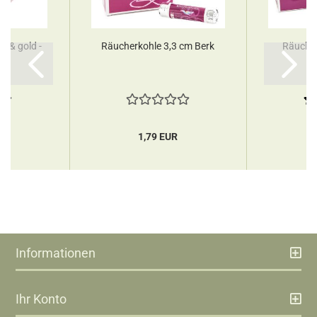
ß & gold -
Räucherkohle 3,3 cm Berk
Räucher
rk
R
1,79 EUR
Informationen
Ihr Konto