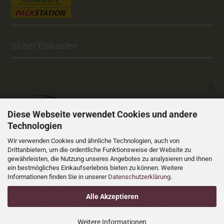
Sicher Einkaufen
Diese Webseite verwendet Cookies und andere
Technologien
Vertrag widerrufen
Wir verwenden Cookies und ähnliche Technologien, auch von
Drittanbietern, um die ordentliche Funktionsweise der Website zu
gewährleisten, die Nutzung unseres Angebotes zu analysieren und Ihnen
Versandkosten
Alle Preise sind inkl. MwSt., zzgl.
ein bestmögliches Einkaufserlebnis bieten zu können. Weitere
Online Shop
Xycons
by Gambio.de © 2025 Gambio Templates bei
Informationen finden Sie in unserer
Datenschutzerklärung
.
Cookie Einstellungen
Alle Akzeptieren
Weitere Informationen