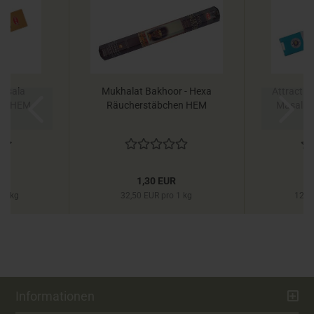
Masala
Mukhalat Bakhoor - Hexa
Attract M
en HEM
Räucherstäbchen HEM
Masala 
Vi
R
1,30 EUR
 1 kg
32,50 EUR pro 1 kg
126,
Informationen