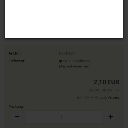
Art.Nr.:
RSI-FS34
Lieferzeit:
ca. 1-3 Werktage
(Ausland abweichend)
2,10 EUR
140,00 EUR pro 1 kg
inkl. 19% MwSt. zzgl.
Versand
Packung:
Packung