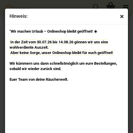
Hinweis:
« Erster
« zurück
weiter »
Letzter »
"Wir machen Urlaub – Onlineshop bleibt geöffnet! ☀️
57
Artikel in dieser Kategorie
In der Zeit vom 30.07.26 bis 14.08.26 gönnen wir uns eine
Maria Mutter Gottes - Masala Räucherstäbchen
wohlverdiente Auszeit.
Fragrances & Sens
Aber keine Sorge, unser Onlineshop bleibt für euch geöffnet!
Fragrances &
Wir kümmern uns dann schnellstmöglich um eure Bestellungen,
Sens
sobald wir wieder zurück sind.
Euer Team von deine Räucherwelt.