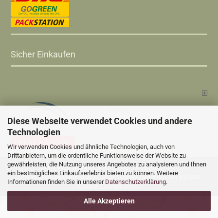
Sicher Einkaufen
Diese Webseite verwendet Cookies und andere
Technologien
Vertrag widerrufen
Wir verwenden Cookies und ähnliche Technologien, auch von
Drittanbietern, um die ordentliche Funktionsweise der Website zu
gewährleisten, die Nutzung unseres Angebotes zu analysieren und Ihnen
Versandkosten
Alle Preise sind inkl. MwSt., zzgl.
ein bestmögliches Einkaufserlebnis bieten zu können. Weitere
Online Shop
Xycons
by Gambio.de © 2025 Gambio Templates bei
Informationen finden Sie in unserer
Datenschutzerklärung
.
Cookie Einstellungen
Alle Akzeptieren