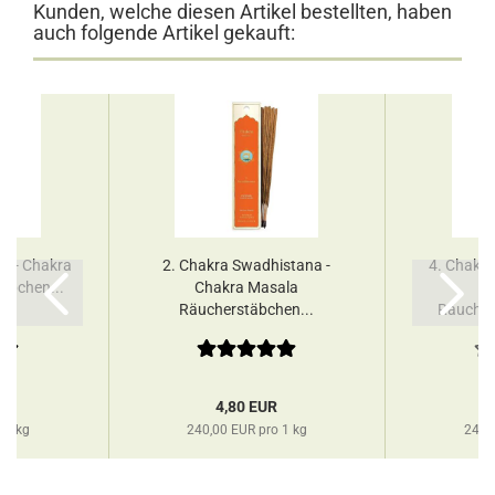
Kunden, welche diesen Artikel bestellten, haben
auch folgende Artikel gekauft:
a - Chakra
2. Chakra Swadhistana -
4. Chakra
äbchen...
Chakra Masala
Räucherstäbchen...
Räuchers
R
4,80 EUR
 1 kg
240,00 EUR pro 1 kg
240,