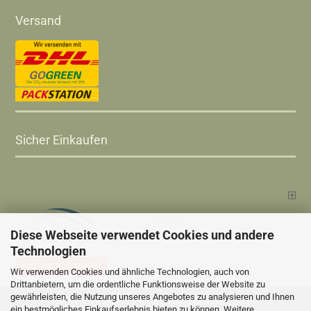
Versand
Sicher Einkaufen
Diese Webseite verwendet Cookies und andere
Technologien
Vertrag widerrufen
Wir verwenden Cookies und ähnliche Technologien, auch von
Drittanbietern, um die ordentliche Funktionsweise der Website zu
gewährleisten, die Nutzung unseres Angebotes zu analysieren und Ihnen
Versandkosten
Alle Preise sind inkl. MwSt., zzgl.
ein bestmögliches Einkaufserlebnis bieten zu können. Weitere