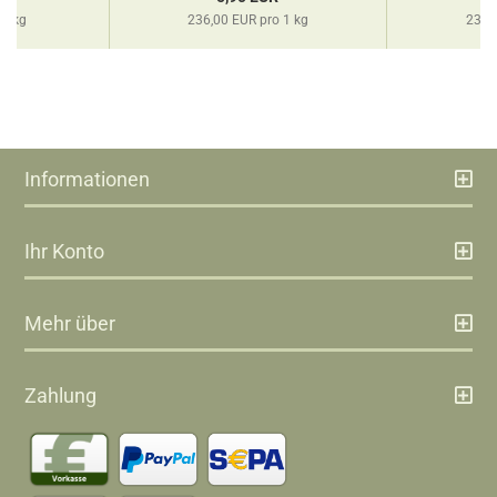
 1 kg
236,00 EUR pro 1 kg
230,
Informationen
Ihr Konto
Mehr über
Zahlung