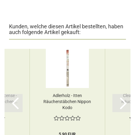
Kunden, welche diesen Artikel bestellten, haben
auch folgende Artikel gekauft:
 Incense -
Adlerholz - Itten
Clear 
äbchen...
Räucherstäbchen Nippon
Räuche
Kodo
R
5,90 EUR