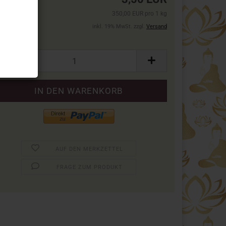
350,00 EUR pro 1 kg
inkl. 19% MwSt. zzgl.
Versand
ckung:
ckung
AUF DEN MERKZETTEL
FRAGE ZUM PRODUKT