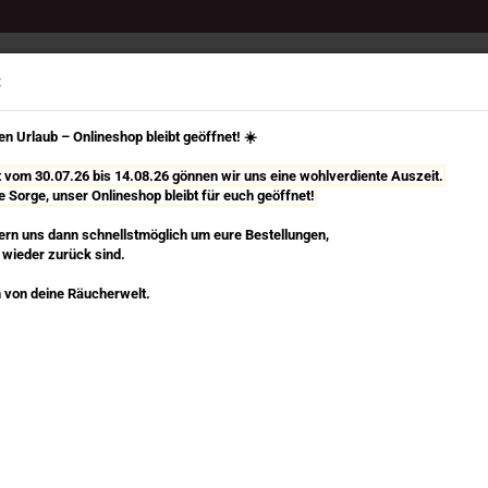
Select Language
Suche...
:
n Urlaub – Onlineshop bleibt geöffnet! ☀️
it vom 30.07.26 bis 14.08.26 gönnen wir uns eine wohlverdiente Auszeit.
e Sorge, unser Onlineshop bleibt für euch geöffnet!
TÄBCHEN
RÄUCHERKEGEL, SPIRALEN & MEHR
RÄUCHERZUBEHÖR
rn uns dann schnellstmöglich um eure Bestellungen,
 wieder zurück sind.
»
»
hen Ⅰ
Auroshikha
 von deine Räucherwelt.
Na
Au
n dieser Kategorie
Art
Lie