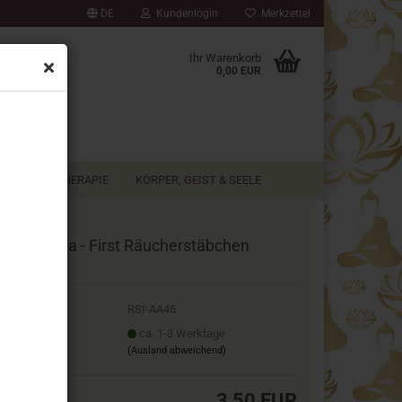
DE
Kundenlogin
Merkzettel
▼
Ihr Warenkorb
0,00 EUR
AROMATHERAPIE
KÖRPER, GEIST & SEELE
g Champa - First Räucherstäbchen
roshikha
.Nr.:
RSI-AA46
ferzeit:
ca. 1-3 Werktage
(Ausland abweichend)
3,50 EUR