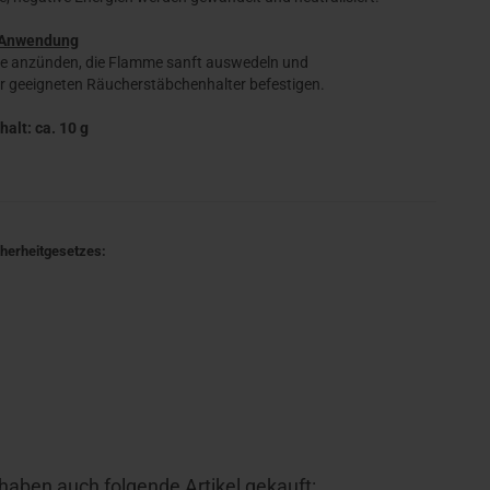
Anwendung
ze anzünden, die Flamme sanft auswedeln und
r geeigneten Räucherstäbchenhalter befestigen.
halt: ca. 10 g
cherheitgesetzes:
 haben auch folgende Artikel gekauft: