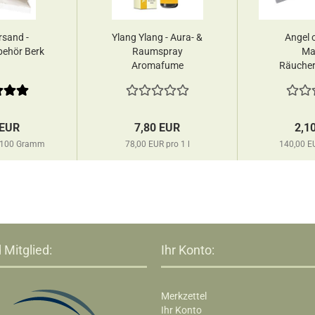
sand -
Ylang Ylang - Aura- &
Angel o
ehör Berk
Raumspray
Ma
Aromafume
Räucher
Green
 EUR
7,80 EUR
2,1
o 100 Gramm
78,00 EUR pro 1 l
140,00 E
 Mitglied:
Ihr Konto:
Merkzettel
Ihr Konto