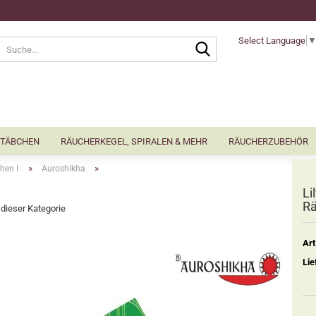
Select Language
Suche...
TÄBCHEN
RÄUCHERKEGEL, SPIRALEN & MEHR
RÄUCHERZUBEHÖR
»
»
hen Ⅰ
Auroshikha
Li
Rä
n dieser Kategorie
Art
Lie