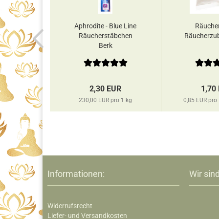
ia -
Aphrodite - Blue Line
Räucher
ramide
Räucherstäbchen
Räucherzub
k
Berk
EUR
2,30 EUR
1,70
pro 1 kg
230,00 EUR pro 1 kg
0,85 EUR pr
Informationen:
Wir sind
Widerrufsrecht
Liefer- und Versandkosten