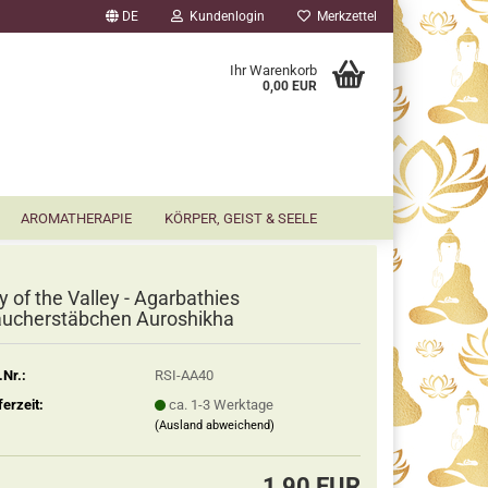
DE
Kundenlogin
Merkzettel
▼
Ihr Warenkorb
0,00 EUR
AROMATHERAPIE
KÖRPER, GEIST & SEELE
ly of the Valley - Agarbathies
ucherstäbchen Auroshikha
.Nr.:
RSI-AA40
ferzeit:
ca. 1-3 Werktage
(Ausland abweichend)
1,90 EUR