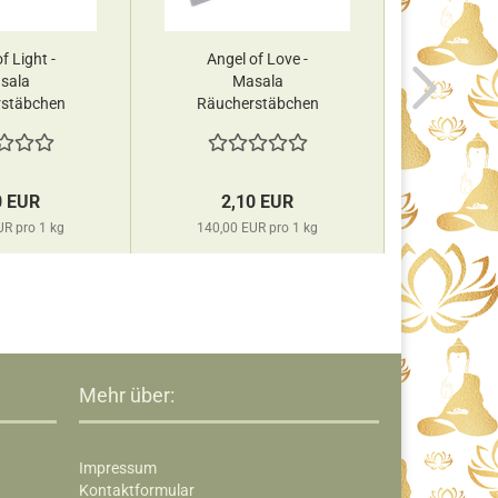
f Light -
Angel of Love -
Afric
sala
Masala
Aga
stäbchen
Räucherstäbchen
Räuch
 Tree...
Green Tree...
Auro
0 EUR
2,10 EUR
1,
UR pro 1 kg
140,00 EUR pro 1 kg
190,00 
Mehr über:
Impressum
Kontaktformular