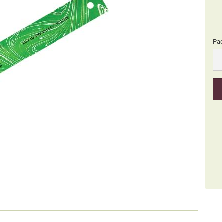
Pa
Pa