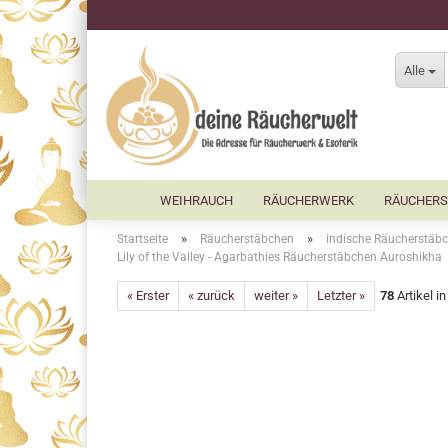
Alle
WEIHRAUCH
RÄUCHERWERK
RÄUCHERS
»
»
Startseite
Räucherstäbchen
indische Räucherstäbc
Lily of the Valley - Agarbathies Räucherstäbchen Auroshikha
« Erster
« zurück
weiter »
Letzter »
78
Artikel i