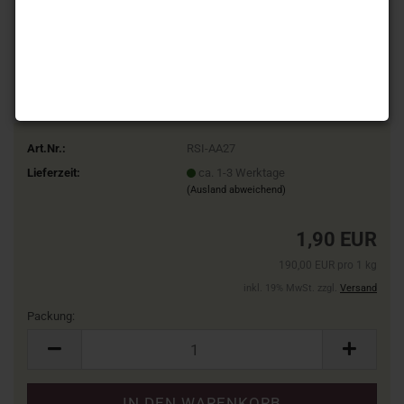
Art.Nr.:
RSI-AA27
Lieferzeit:
ca. 1-3 Werktage
(Ausland abweichend)
1,90 EUR
190,00 EUR pro 1 kg
inkl. 19% MwSt. zzgl.
Versand
Packung:
Packung