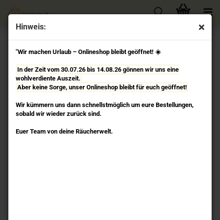
Hinweis:
« Erster
« zurück
weiter »
Letzter »
"Wir machen Urlaub – Onlineshop bleibt geöffnet! ☀️
78
Artikel in dieser Kategorie
In der Zeit vom 30.07.26 bis 14.08.26 gönnen wir uns eine
Gardenie - Agarbathies Räucherstäbchen Auroshikha
wohlverdiente Auszeit.
Aber keine Sorge, unser Onlineshop bleibt für euch geöffnet!
Wir kümmern uns dann schnellstmöglich um eure Bestellungen,
sobald wir wieder zurück sind.
Euer Team von deine Räucherwelt.