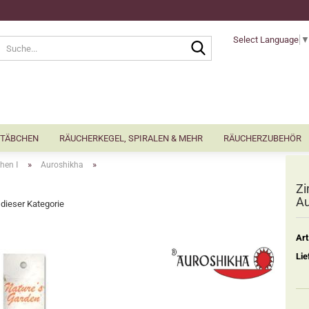
Select Language
Suche...
TÄBCHEN
RÄUCHERKEGEL, SPIRALEN & MEHR
RÄUCHERZUBEHÖR
»
»
hen Ⅰ
Auroshikha
Zi
Au
n dieser Kategorie
Art
Lie