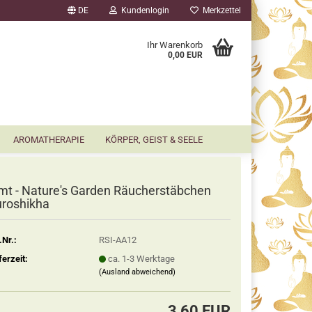
DE
Kundenlogin
Merkzettel
▼
Ihr Warenkorb
0,00 EUR
AROMATHERAPIE
KÖRPER, GEIST & SEELE
mt - Nature's Garden Räucherstäbchen
roshikha
.Nr.:
RSI-AA12
ferzeit:
ca. 1-3 Werktage
(Ausland abweichend)
3,60 EUR