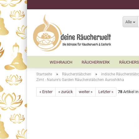
Alle
WEIHRAUCH
RÄUCHERWERK
RÄUCHERS
»
»
Startseite
Räucherstäbchen
indische Räucherstäbc
Zimt - Nature's Garden Räucherstäbchen Auroshikha
« Erster
« zurück
weiter »
Letzter »
78
Artikel i