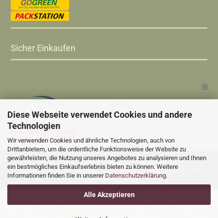
Sicher Einkaufen
Diese Webseite verwendet Cookies und andere
Technologien
Vertrag widerrufen
Wir verwenden Cookies und ähnliche Technologien, auch von
Drittanbietern, um die ordentliche Funktionsweise der Website zu
gewährleisten, die Nutzung unseres Angebotes zu analysieren und Ihnen
Versandkosten
Alle Preise sind inkl. MwSt., zzgl.
ein bestmögliches Einkaufserlebnis bieten zu können. Weitere
Online Shop
Xycons
by Gambio.de © 2025 Gambio Templates bei
Informationen finden Sie in unserer
Datenschutzerklärung
.
Cookie Einstellungen
Alle Akzeptieren