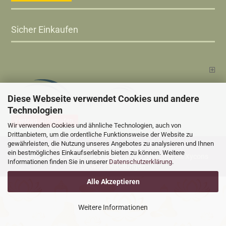
Sicher Einkaufen
Diese Webseite verwendet Cookies und andere
Technologien
Vertrag widerrufen
Wir verwenden Cookies und ähnliche Technologien, auch von
Drittanbietern, um die ordentliche Funktionsweise der Website zu
gewährleisten, die Nutzung unseres Angebotes zu analysieren und Ihnen
Versandkosten
Alle Preise sind inkl. MwSt., zzgl.
ein bestmögliches Einkaufserlebnis bieten zu können. Weitere
Online Shop
Xycons
by Gambio.de © 2025 Gambio Templates bei
Informationen finden Sie in unserer
Datenschutzerklärung
.
Cookie Einstellungen
Alle Akzeptieren
Weitere Informationen