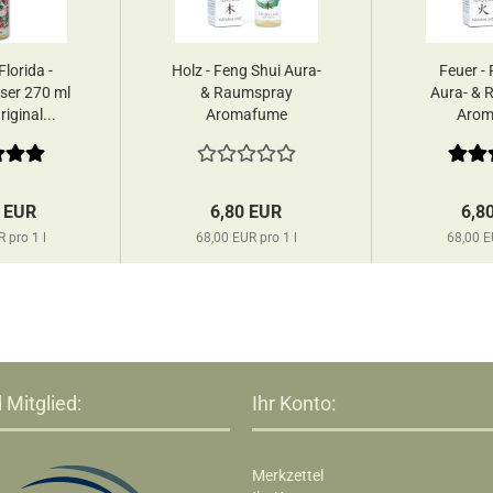
lorida -
Holz - Feng Shui Aura-
Feuer -
ser 270 ml
& Raumspray
Aura- & 
iginal...
Aromafume
Arom
 EUR
6,80 EUR
6,8
 pro 1 l
68,00 EUR pro 1 l
68,00 E
 Mitglied:
Ihr Konto:
Merkzettel