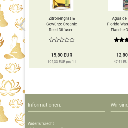
 Orange &
Zitronengras &
Agua de F
 Natural
Gewürze Organic
Florida Was
bchen...
Reed Diffuser -
Flasche Or
Raumdüfte...
EUR
15,80 EUR
12,80
pro 1 kg
105,33 EUR pro 1 l
47,41 EUR
Informationen:
Wir sind
Widerrufsrecht