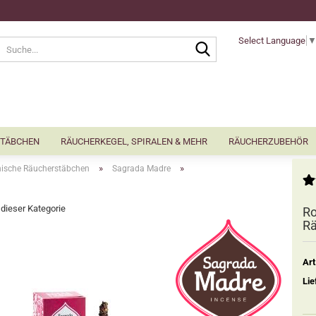
Select Language
Suche...
TÄBCHEN
RÄUCHERKEGEL, SPIRALEN & MEHR
RÄUCHERZUBEHÖR
»
»
nische Räucherstäbchen
Sagrada Madre
n dieser Kategorie
Ro
Rä
Art
Lie