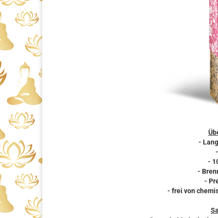
Übe
- Lan
- 1
- Bren
- Pr
- frei von chemi
S