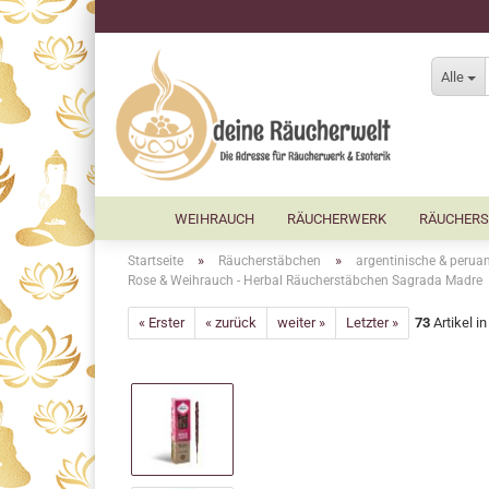
Alle
WEIHRAUCH
RÄUCHERWERK
RÄUCHERS
»
»
Startseite
Räucherstäbchen
argentinische & perua
Rose & Weihrauch - Herbal Räucherstäbchen Sagrada Madre
« Erster
« zurück
weiter »
Letzter »
73
Artikel i