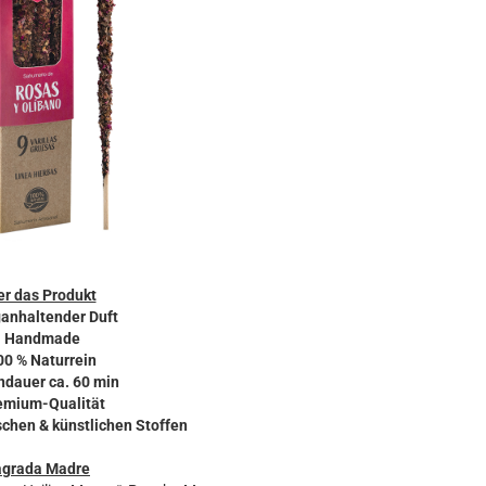
r das Produkt
ganhaltender Duft
- Handmade
00 % Naturrein
ndauer ca. 60 min
emium-Qualität
schen & künstlichen Stoffen
agrada Madre