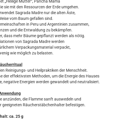
et „Heilige Mutter“, Pancha Mama
wie sie mit den Ressourcen der Erde umgehen.
erwendet Sagrada Madre nur die alten Äste,
 Weise vom Baum gefallen sind.
 Gemeinschaften in Peru und Argentinien zusammen,
nzen und die Entwaldung zu bekämpfen.
r, dass mehr Bäume gepflanzt werden als nötig.
riationen von Sagrada Madre werden
türlichem Verpackungsmaterial verpackt,
enig wie möglich zu belasten.
äucherritual
len Reinigungs- und Heilpraktiken der Menschheit.
 der effektivsten Methoden, um die Energie des Hauses
, negative Energien werden gewandelt und neutralisiert.
Anwendung
ze anzünden, die Flamme sanft auswedeln und
r geeigneten Räucherstäbchenhalter befestigen.
halt: ca. 25 g