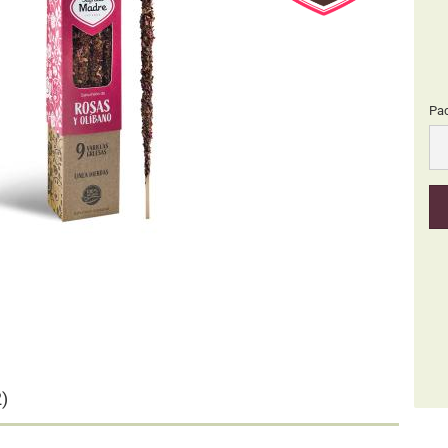
Pa
Pa
)