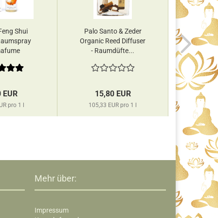
 Feng Shui
Palo Santo & Zeder
Rose 
Raumspray
Organic Reed Diffuser
Organic 
afume
- Raumdüfte...
- Raumd
0 EUR
15,80 EUR
15,
UR pro 1 l
105,33 EUR pro 1 l
105,33
Mehr über:
Impressum