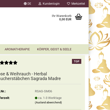
DE
Kundenlogin
Merkzettel
▼
Ihr Warenkorb
0,00 EUR
AROMATHERAPIE
KÖRPER, GEIST & SEELE
TOP
se & Weihrauch - Herbal
ucherstäbchen Sagrada Madre
.Nr.:
RSAG-SM06
ferzeit:
ca. 1-3 Werktage
(Ausland abweichend)