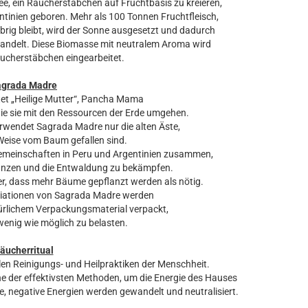
e, ein Räucherstäbchen auf Fruchtbasis zu kreieren,
ntinien geboren. Mehr als 100 Tonnen Fruchtfleisch,
übrig bleibt, wird der Sonne ausgesetzt und dadurch
andelt. Diese Biomasse mit neutralem Aroma wird
äucherstäbchen eingearbeitet.
agrada Madre
et „Heilige Mutter“, Pancha Mama
wie sie mit den Ressourcen der Erde umgehen.
erwendet Sagrada Madre nur die alten Äste,
 Weise vom Baum gefallen sind.
 Gemeinschaften in Peru und Argentinien zusammen,
nzen und die Entwaldung zu bekämpfen.
r, dass mehr Bäume gepflanzt werden als nötig.
riationen von Sagrada Madre werden
türlichem Verpackungsmaterial verpackt,
enig wie möglich zu belasten.
äucherritual
len Reinigungs- und Heilpraktiken der Menschheit.
 der effektivsten Methoden, um die Energie des Hauses
, negative Energien werden gewandelt und neutralisiert.