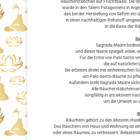
Räucherstäbchen auf Fruchtbasis. Die Ide
wurde in den Tälern Patagoniens in Arge
das bei der Herstellung von Säften etc 
in einen nachhaltigen Rohstoff umgew
in die Basis der R
S
Sagrada Madre bedeut
und dieser Name spiegelt wider, 
Für die Ernte von Palo Santo v
die auf natürliche
Sie arbeiten direkt mit einheimischen
um Palo-Santo-Bäume zu pfla
Außerdem stellt Sagrada Madre siche
Alle Räucherstäbchenva
sorgfältig in attraktivem na
um die Umwelt so w
R
Räuchern gehört zu den ältesten rituel
Das Räuchern von Haus und Wohnung ist eine
oder eines Raumes, zu verbessern. Belastende