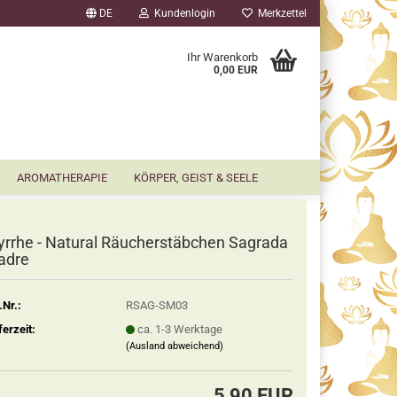
DE
Kundenlogin
Merkzettel
▼
Ihr Warenkorb
0,00 EUR
AROMATHERAPIE
KÖRPER, GEIST & SEELE
rrhe - Natural Räucherstäbchen Sagrada
adre
.Nr.:
RSAG-SM03
ferzeit:
ca. 1-3 Werktage
(Ausland abweichend)
5,90 EUR