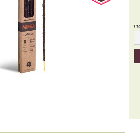
Pa
Pa