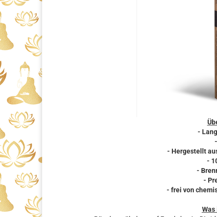
Übe
- Lan
- Hergestellt a
- 1
- Bren
- Pr
- frei von chemi
Was 