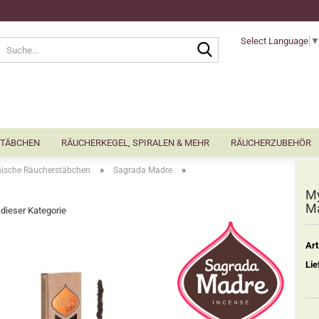
Select Language
Suche...
TÄBCHEN
RÄUCHERKEGEL, SPIRALEN & MEHR
RÄUCHERZUBEHÖR
»
»
nische Räucherstäbchen
Sagrada Madre
My
M
n dieser Kategorie
Art
Lie