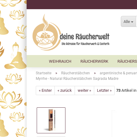
Alle
WEIHRAUCH
RÄUCHERWERK
RÄUCHERS
»
»
Startseite
Räucherstäbchen
argentinische & perua
Myrrhe - Natural Räucherstäbchen Sagrada Madre
« Erster
« zurück
weiter »
Letzter »
73
Artikel i