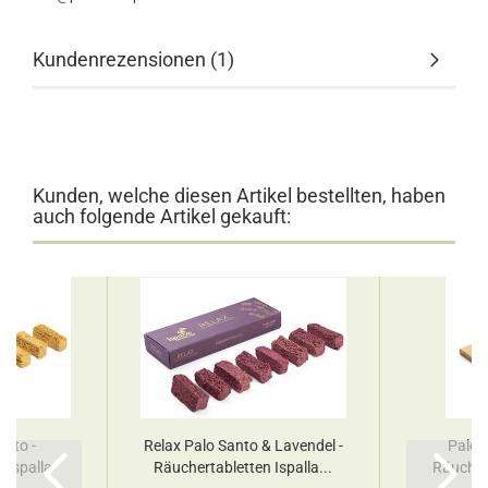
Kundenrezensionen (1)
Kunden, welche diesen Artikel bestellten, haben
auch folgende Artikel gekauft:
anto -
Relax Palo Santo & Lavendel -
Palo 
 Ispalla
Räuchertabletten Ispalla...
Räucher