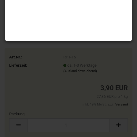
Art.Nr.:
RPT-15
Lieferzeit:
ca. 1-3 Werktage
(Ausland abweichend)
3,90 EUR
27,86 EUR pro 1 kg
inkl. 19% MwSt. zzgl.
Versand
Packung:
Packung