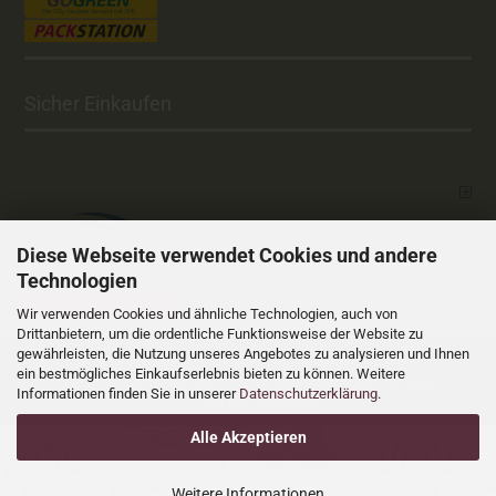
Sicher Einkaufen
Diese Webseite verwendet Cookies und andere
Technologien
Vertrag widerrufen
Wir verwenden Cookies und ähnliche Technologien, auch von
Drittanbietern, um die ordentliche Funktionsweise der Website zu
gewährleisten, die Nutzung unseres Angebotes zu analysieren und Ihnen
Versandkosten
Alle Preise sind inkl. MwSt., zzgl.
ein bestmögliches Einkaufserlebnis bieten zu können. Weitere
Online Shop
Xycons
by Gambio.de © 2025 Gambio Templates bei
Informationen finden Sie in unserer
Datenschutzerklärung
.
Cookie Einstellungen
Alle Akzeptieren
Weitere Informationen