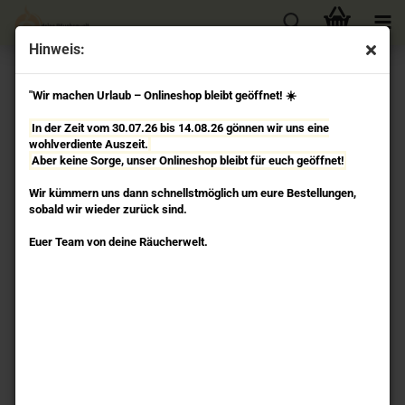
Hinweis:
« Erster
« zurück
weiter »
Letzter »
"Wir machen Urlaub – Onlineshop bleibt geöffnet! ☀️
18
Artikel in dieser Kategorie
In der Zeit vom 30.07.26 bis 14.08.26 gönnen wir uns eine
Buddha Manjusri Weisheit​ - tibetisches Räucherpulver
wohlverdiente Auszeit.
Gangchen Himalayan
Aber keine Sorge, unser Onlineshop bleibt für euch geöffnet!
Wir kümmern uns dann schnellstmöglich um eure Bestellungen,
sobald wir wieder zurück sind.
Euer Team von deine Räucherwelt.