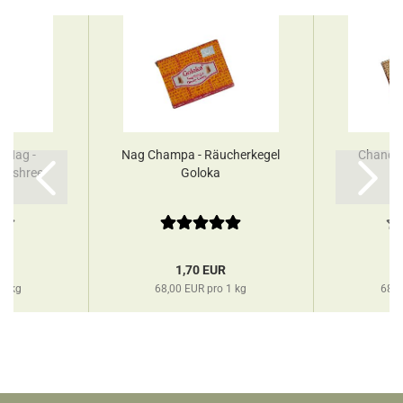
 Nag -
Nag Champa - Räucherkegel
Chandan
jayshree
Goloka
R
1,70 EUR
 1 kg
68,00 EUR pro 1 kg
68,0