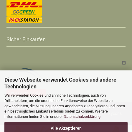
Sicher Einkaufen
Diese Webseite verwendet Cookies und andere
Technologien
Vertrag widerrufen
Wir verwenden Cookies und ähnliche Technologien, auch von
Drittanbietern, um die ordentliche Funktionsweise der Website zu
gewährleisten, die Nutzung unseres Angebotes zu analysieren und Ihnen
Versandkosten
Alle Preise sind inkl. MwSt., zzgl.
ein bestmögliches Einkaufserlebnis bieten zu können. Weitere
Online Shop
Xycons
by Gambio.de © 2025 Gambio Templates bei
Informationen finden Sie in unserer
Datenschutzerklärung
.
Cookie Einstellungen
Alle Akzeptieren