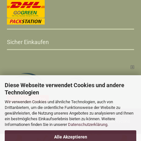
Sicher Einkaufen
Diese Webseite verwendet Cookies und andere
Technologien
Vertrag widerrufen
Wir verwenden Cookies und ähnliche Technologien, auch von
Drittanbietern, um die ordentliche Funktionsweise der Website zu
gewährleisten, die Nutzung unseres Angebotes zu analysieren und Ihnen
Versandkosten
Alle Preise sind inkl. MwSt., zzgl.
ein bestmögliches Einkaufserlebnis bieten zu können. Weitere
Online Shop
Xycons
by Gambio.de © 2025 Gambio Templates bei
Informationen finden Sie in unserer
Datenschutzerklärung
.
Cookie Einstellungen
Alle Akzeptieren