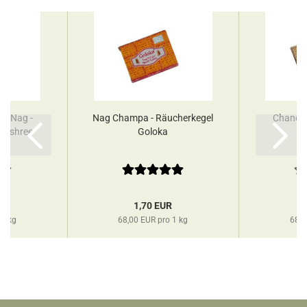
en Nag -
Nag Champa - Räucherkegel
Chandan
jayshree
Goloka
R
1,70 EUR
 1 kg
68,00 EUR pro 1 kg
68,0