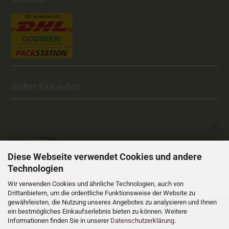
Sicher Einkaufen
Diese Webseite verwendet Cookies und andere
Technologien
Vertrag widerrufen
Wir verwenden Cookies und ähnliche Technologien, auch von
Drittanbietern, um die ordentliche Funktionsweise der Website zu
gewährleisten, die Nutzung unseres Angebotes zu analysieren und Ihnen
Versandkosten
Alle Preise sind inkl. MwSt., zzgl.
ein bestmögliches Einkaufserlebnis bieten zu können. Weitere
Online Shop
Xycons
by Gambio.de © 2025 Gambio Templates bei
Informationen finden Sie in unserer
Datenschutzerklärung
.
Cookie Einstellungen