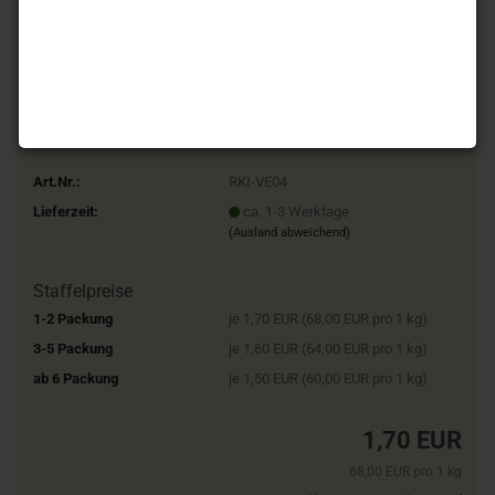
Art.Nr.:
RKI-VE04
Lieferzeit:
ca. 1-3 Werktage
(Ausland abweichend)
Staffelpreise
1-2 Packung
je 1,70 EUR (68,00 EUR pro 1 kg)
3-5 Packung
je 1,60 EUR (64,00 EUR pro 1 kg)
ab 6 Packung
je 1,50 EUR (60,00 EUR pro 1 kg)
1,70 EUR
68,00 EUR pro 1 kg