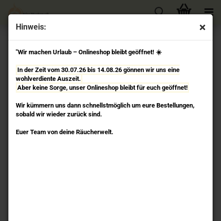
Hinweis:
« Erster
« zurück
weiter »
Letzter »
"Wir machen Urlaub – Onlineshop bleibt geöffnet! ☀️
13
Artikel in dieser Kategorie
In der Zeit vom 30.07.26 bis 14.08.26 gönnen wir uns eine
Himaalaya Golden Nag - Räucherkegel Vijayshree
wohlverdiente Auszeit.
Aber keine Sorge, unser Onlineshop bleibt für euch geöffnet!
Wir kümmern uns dann schnellstmöglich um eure Bestellungen,
sobald wir wieder zurück sind.
Euer Team von deine Räucherwelt.