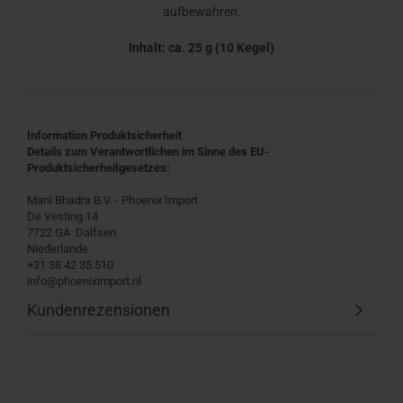
aufbewahren.
Inhalt: ca. 25 g (10 Kegel)
Information Produktsicherheit
Details zum Verantwortlichen im Sinne des EU-
Produktsicherheitgesetzes:
Mani Bhadra B.V. - Phoenix Import
De Vesting 14
7722 GA Dalfsen
Niederlande
+31 38 42 35 510
info@phoeniximport.nl
Kundenrezensionen