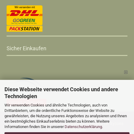
Sicher Einkaufen
Diese Webseite verwendet Cookies und andere
Technologien
Vertrag widerrufen
Wir verwenden Cookies und ähnliche Technologien, auch von
Drittanbietern, um die ordentliche Funktionsweise der Website zu
gewährleisten, die Nutzung unseres Angebotes zu analysieren und Ihnen
Versandkosten
Alle Preise sind inkl. MwSt., zzgl.
ein bestmögliches Einkaufserlebnis bieten zu können. Weitere
Online Shop
Xycons
by Gambio.de © 2025 Gambio Templates bei
Informationen finden Sie in unserer
Datenschutzerklärung
.
Cookie Einstellungen