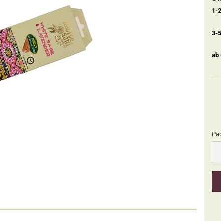
1-
3-
ab
Pa
Pa