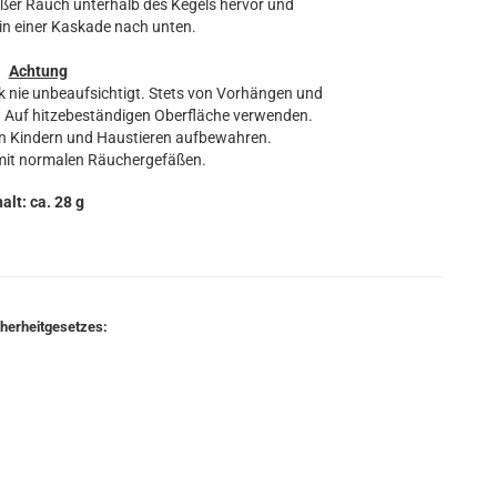
ißer Rauch unterhalb des Kegels hervor und
 in einer Kaskade nach unten.
Achtung
 nie unbeaufsichtigt. Stets von Vorhängen und
. Auf hitzebeständigen Oberfläche verwenden.
on Kindern und Haustieren aufbewahren.
 mit normalen Räuchergefäßen.
halt: ca. 28 g
cherheitgesetzes: