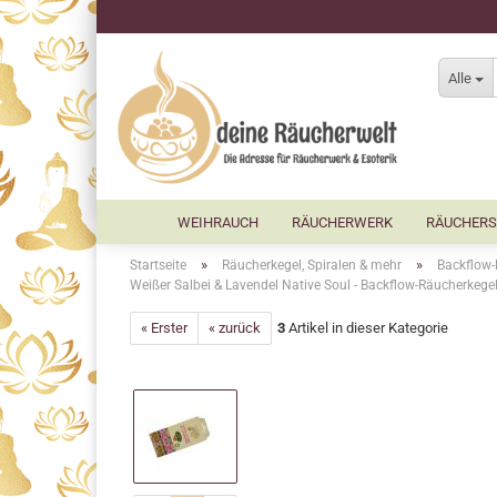
Alle
WEIHRAUCH
RÄUCHERWERK
RÄUCHERS
»
»
Startseite
Räucherkegel, Spiralen & mehr
Backflow-
Weißer Salbei & Lavendel Native Soul - Backflow-Räucherkege
« Erster
« zurück
3
Artikel in dieser Kategorie