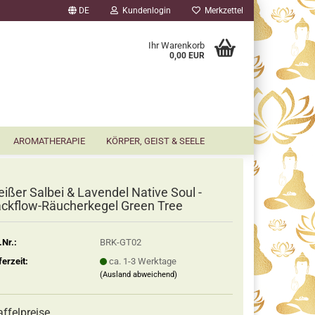
DE
Kundenlogin
Merkzettel
▼
Ihr Warenkorb
0,00 EUR
AROMATHERAPIE
KÖRPER, GEIST & SEELE
ißer Salbei & Lavendel Native Soul -
ckflow-Räucherkegel Green Tree
.Nr.:
BRK-GT02
ferzeit:
ca. 1-3 Werktage
(Ausland abweichend)
affelpreise