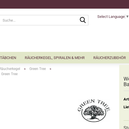
Select Language
Suche...
TÄBCHEN
RÄUCHERKEGEL, SPIRALEN & MEHR
RÄUCHERZUBEHÖR
»
»
Räucherkegel
Green Tree
l Green Tree
We
Ba
Art
Lie
St