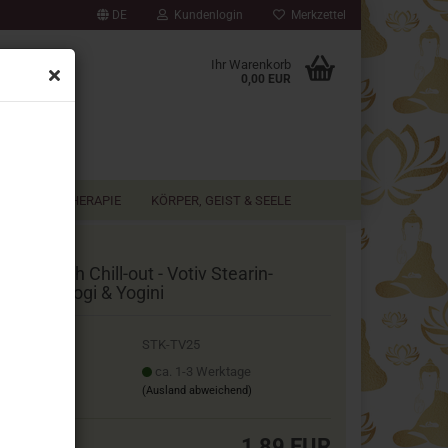
DE
Kundenlogin
Merkzettel
Ihr Warenkorb
0,00 EUR
AROMATHERAPIE
KÖRPER, GEIST & SEELE
ther Earth Chill-out - Votiv Stearin-
ftkerze Yogi & Yogini
.Nr.:
STK-TV25
ferzeit:
ca. 1-3 Werktage
(Ausland abweichend)
1,89 EUR