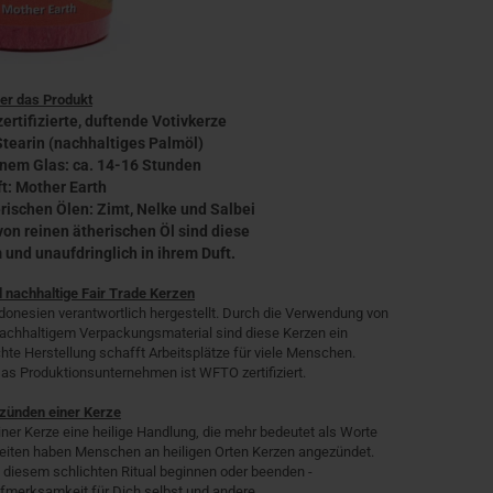
er das Produkt
ertifizierte, duftende Votivkerze
Stearin (nachhaltiges Palmöl)
inem Glas: ca. 14-16 Stunden
ft: Mother Earth
erischen Ölen: Zimt, Nelke und Salbei
on reinen ätherischen Öl sind diese
und unaufdringlich in ihrem Duft.
nachhaltige Fair Trade Kerzen
donesien verantwortlich hergestellt. Durch die Verwendung von
 nachhaltigem Verpackungsmaterial sind diese Kerzen ein
e Herstellung schafft Arbeitsplätze für viele Menschen.
Das Produktionsunternehmen ist WFTO zertifiziert.
zünden einer Kerze
einer Kerze eine heilige Handlung, die mehr bedeutet als Worte
zeiten haben Menschen an heiligen Orten Kerzen angezündet.
 diesem schlichten Ritual beginnen oder beenden -
fmerksamkeit für Dich selbst und andere.