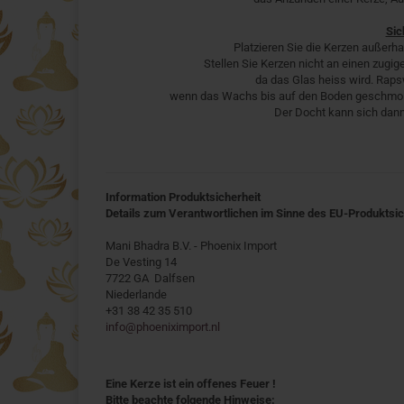
Sic
Platzieren Sie die Kerzen außerha
Stellen Sie Kerzen nicht an einen zugige
da das Glas heiss wird. Rap
wenn das Wachs bis auf den Boden geschmolzen 
Der Docht kann sich dann
Information Produktsicherheit
Details zum Verantwortlichen im Sinne des EU-Produktsi
Mani Bhadra B.V. - Phoenix Import
De Vesting 14
7722 GA Dalfsen
Niederlande
+31 38 42 35 510
info@phoeniximport.nl
Eine Kerze ist ein offenes Feuer !
Bitte beachte folgende Hinweise: