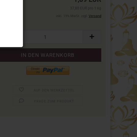
37,80 EUR pro 1 kg
inkl. 19% MwSt. zzgl.
Versand
ck:
ck
AUF DEN MERKZETTEL
FRAGE ZUM PRODUKT