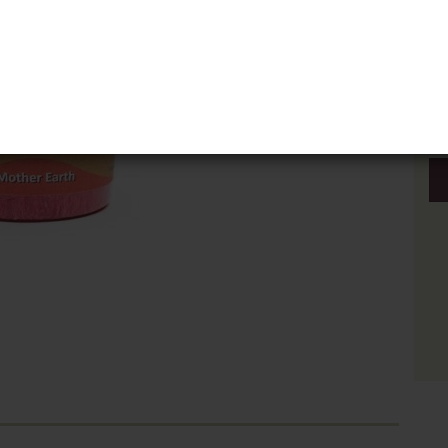
Stü
Stü