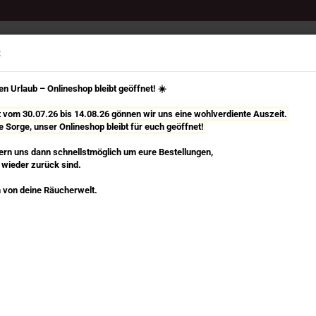
Suche...
:
n Urlaub – Onlineshop bleibt geöffnet! ☀️
it vom 30.07.26 bis 14.08.26 gönnen wir uns eine wohlverdiente Auszeit.
e Sorge, unser Onlineshop bleibt für euch geöffnet!
TÄBCHEN
RÄUCHERKEGEL, SPIRALEN & MEHR
RÄUCHERZUBEHÖR
rn uns dann schnellstmöglich um eure Bestellungen,
 wieder zurück sind.
»
Stearinkerzen
 von deine Räucherwelt.
Mo
Du
n dieser Kategorie
Art
Lie