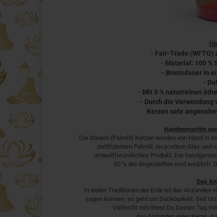
Üb
- Fair-Trade (WFTO) z
- Material: 100 % 
- Brenndauer in e
- Du
- Mit 3 % naturreinen äth
- Durch die Verwendung v
Kerzen sehr angenehm 
Handgemachte und 
Die Stearin (Palmöl) Kerzen werden von Hand in In
zertifiziertem Palmöl, recyceltem Glas und
umweltfreundliches Produkt. Die handgemacht
80 % der Angestellten sind weiblich. 
Das An
In vielen Traditionen der Erde ist das Anzünden 
sagen können; es geht um Dankbarkeit. Seit Ur
Vielleicht möchtest Du Deinen Tag mit
das Anzünden einer Kerze, Au