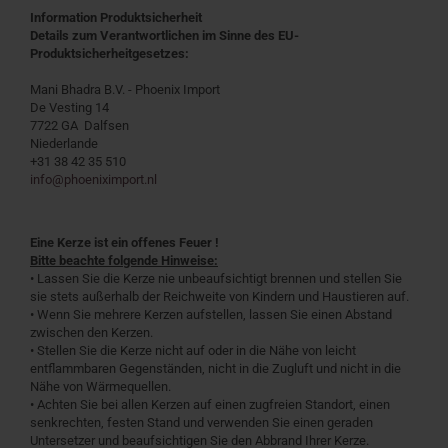
Information Produktsicherheit
Details zum Verantwortlichen im Sinne des EU-
Produktsicherheitgesetzes:
Mani Bhadra B.V. - Phoenix Import
De Vesting 14
7722 GA Dalfsen
Niederlande
+31 38 42 35 510
info@phoeniximport.nl
Eine Kerze ist ein offenes Feuer !
Bitte beachte folgende Hinweise:
• Lassen Sie die Kerze nie unbeaufsichtigt brennen und stellen Sie
sie stets außerhalb der Reichweite von Kindern und Haustieren auf.
• Wenn Sie mehrere Kerzen aufstellen, lassen Sie einen Abstand
zwischen den Kerzen.
• Stellen Sie die Kerze nicht auf oder in die Nähe von leicht
entflammbaren Gegenständen, nicht in die Zugluft und nicht in die
Nähe von Wärmequellen.
• Achten Sie bei allen Kerzen auf einen zugfreien Standort, einen
senkrechten, festen Stand und verwenden Sie einen geraden
Untersetzer und beaufsichtigen Sie den Abbrand Ihrer Kerze.