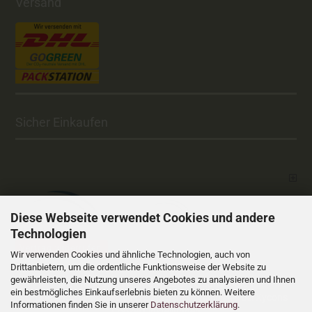
Versand
Sicher Einkaufen
Diese Webseite verwendet Cookies und andere
Technologien
Vertrag widerrufen
Wir verwenden Cookies und ähnliche Technologien, auch von
Drittanbietern, um die ordentliche Funktionsweise der Website zu
gewährleisten, die Nutzung unseres Angebotes zu analysieren und Ihnen
Versandkosten
Alle Preise sind inkl. MwSt., zzgl.
ein bestmögliches Einkaufserlebnis bieten zu können. Weitere
Online Shop
Xycons
by Gambio.de © 2025 Gambio Templates bei
Informationen finden Sie in unserer
Datenschutzerklärung
.
Cookie Einstellungen