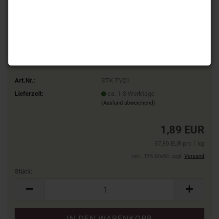
Art.Nr.:
STK-TV21
Lieferzeit:
ca. 1-3 Werktage
(Ausland abweichend)
1,89 EUR
37,80 EUR pro 1 kg
inkl. 19% MwSt. zzgl.
Versand
Stück:
Stück