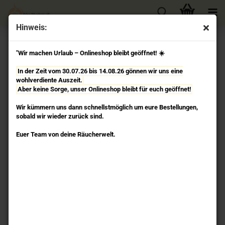
Hinweis:
« Erster
« zurück
weiter »
Letzter »
"Wir machen Urlaub – Onlineshop bleibt geöffnet! ☀️
54
Artikel in dieser Kategorie
In der Zeit vom 30.07.26 bis 14.08.26 gönnen wir uns eine
Chill Out - Votiv Stearin-Duftkerze Yogi & Yogini
wohlverdiente Auszeit.
Aber keine Sorge, unser Onlineshop bleibt für euch geöffnet!
Wir kümmern uns dann schnellstmöglich um eure Bestellungen,
sobald wir wieder zurück sind.
Euer Team von deine Räucherwelt.