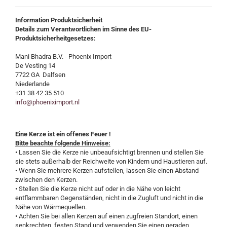
Information Produktsicherheit
Details zum Verantwortlichen im Sinne des EU-
Produktsicherheitgesetzes:
Mani Bhadra B.V. - Phoenix Import
De Vesting 14
7722 GA Dalfsen
Niederlande
+31 38 42 35 510
info@phoeniximport.nl
Eine Kerze ist ein offenes Feuer !
Bitte beachte folgende Hinweise:
• Lassen Sie die Kerze nie unbeaufsichtigt brennen und stellen Sie
sie stets außerhalb der Reichweite von Kindern und Haustieren auf.
• Wenn Sie mehrere Kerzen aufstellen, lassen Sie einen Abstand
zwischen den Kerzen.
• Stellen Sie die Kerze nicht auf oder in die Nähe von leicht
entflammbaren Gegenständen, nicht in die Zugluft und nicht in die
Nähe von Wärmequellen.
• Achten Sie bei allen Kerzen auf einen zugfreien Standort, einen
senkrechten, festen Stand und verwenden Sie einen geraden