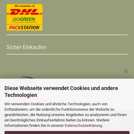
Sicher Einkaufen
Diese Webseite verwendet Cookies und andere
Technologien
Vertrag widerrufen
Wir verwenden Cookies und ähnliche Technologien, auch von
Drittanbietern, um die ordentliche Funktionsweise der Website zu
gewährleisten, die Nutzung unseres Angebotes zu analysieren und Ihnen
Versandkosten
Alle Preise sind inkl. MwSt., zzgl.
ein bestmögliches Einkaufserlebnis bieten zu können. Weitere
Online Shop
Xycons
by Gambio.de © 2025 Gambio Templates bei
Informationen finden Sie in unserer
Datenschutzerklärung
.
Cookie Einstellungen