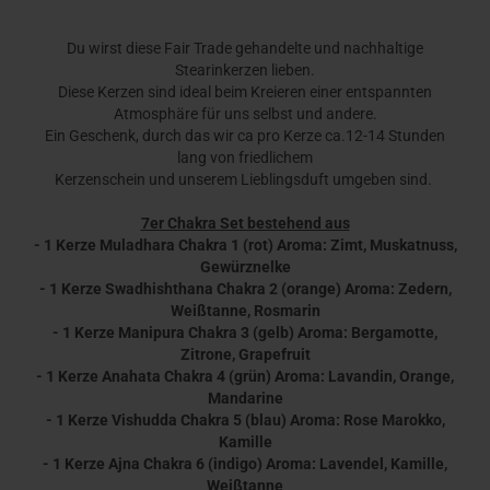
Du wirst diese Fair Trade gehandelte und nachhaltige
Stearinkerzen lieben.
Diese Kerzen sind ideal beim Kreieren einer entspannten
Atmosphäre für uns selbst und andere.
Ein Geschenk, durch das wir ca pro Kerze ca.12-14 Stunden
lang von friedlichem
Kerzenschein und unserem Lieblingsduft umgeben sind.
7er Chakra Set bestehend aus
- 1 Kerze Muladhara Chakra 1 (rot) Aroma: Zimt, Muskatnuss,
Gewürznelke
- 1 Kerze Swadhishthana Chakra 2 (orange) Aroma: Zedern,
Weißtanne, Rosmarin
- 1 Kerze Manipura Chakra 3 (gelb) Aroma: Bergamotte,
Zitrone, Grapefruit
- 1 Kerze Anahata Chakra 4 (grün) Aroma: Lavandin, Orange,
Mandarine
- 1 Kerze Vishudda Chakra 5 (blau) Aroma: Rose Marokko,
Kamille
- 1 Kerze Ajna Chakra 6 (indigo) Aroma: Lavendel, Kamille,
Weißtanne