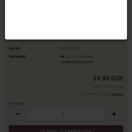
Art.Nr.:
STK-DS23
Lieferzeit:
ca. 1-3 Werktage
(Ausland abweichend)
34,80 EUR
24,86 EUR pro 1 kg
inkl. 19% MwSt. zzgl.
Versand
Packung:
Packung