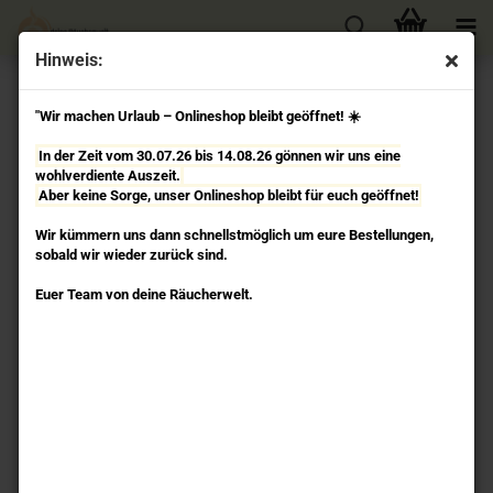
Hinweis:
« Erster
« zurück
weiter »
"Wir machen Urlaub – Onlineshop bleibt geöffnet! ☀️
54
Artikel in dieser Kategorie
In der Zeit vom 30.07.26 bis 14.08.26 gönnen wir uns eine
7er Chakren Set - Stearin-Duftkerze Yogi & Yogini
wohlverdiente Auszeit.
Aber keine Sorge, unser Onlineshop bleibt für euch geöffnet!
Wir kümmern uns dann schnellstmöglich um eure Bestellungen,
sobald wir wieder zurück sind.
Euer Team von deine Räucherwelt.