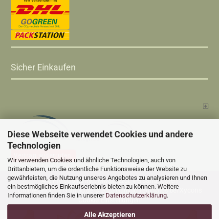
Sicher Einkaufen
Diese Webseite verwendet Cookies und andere
Technologien
Vertrag widerrufen
Wir verwenden Cookies und ähnliche Technologien, auch von
Drittanbietern, um die ordentliche Funktionsweise der Website zu
gewährleisten, die Nutzung unseres Angebotes zu analysieren und Ihnen
Versandkosten
Alle Preise sind inkl. MwSt., zzgl.
ein bestmögliches Einkaufserlebnis bieten zu können. Weitere
Online Shop
Xycons
by Gambio.de © 2025 Gambio Templates bei
Informationen finden Sie in unserer
Datenschutzerklärung
.
Cookie Einstellungen
Alle Akzeptieren