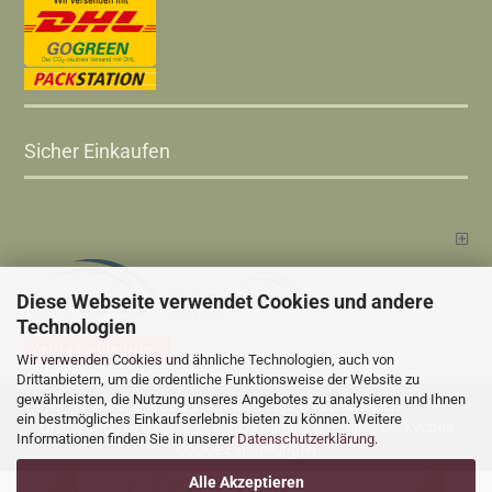
Sicher Einkaufen
Diese Webseite verwendet Cookies und andere
Technologien
Vertrag widerrufen
Wir verwenden Cookies und ähnliche Technologien, auch von
Drittanbietern, um die ordentliche Funktionsweise der Website zu
gewährleisten, die Nutzung unseres Angebotes zu analysieren und Ihnen
Versandkosten
Alle Preise sind inkl. MwSt., zzgl.
ein bestmögliches Einkaufserlebnis bieten zu können. Weitere
Online Shop
Xycons
by Gambio.de © 2025 Gambio Templates bei
Informationen finden Sie in unserer
Datenschutzerklärung
.
Cookie Einstellungen
Alle Akzeptieren