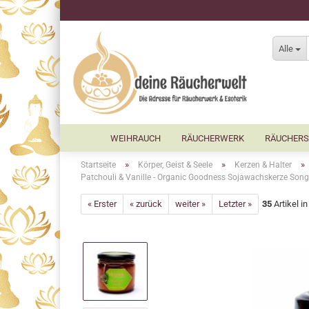
Alle
WEIHRAUCH
RÄUCHERWERK
RÄUCHERS
»
»
»
Startseite
Körper, Geist & Seele
Kerzen & Halter
Patchouli & Vanille - Organic Goodness Sojawachskerze Song 
« Erster
« zurück
weiter »
Letzter »
35
Artikel i