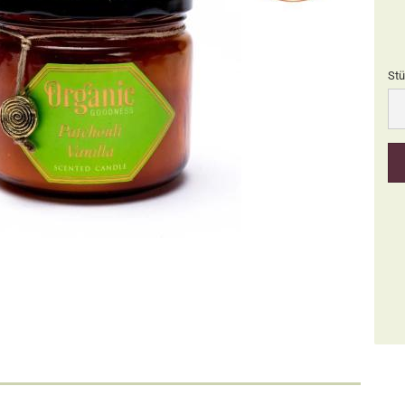
Stü
Stü