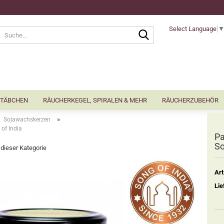
Select Language
Suche...
TÄBCHEN
RÄUCHERKEGEL, SPIRALEN & MEHR
RÄUCHERZUBEHÖR
»
Sojawachskerzen
of India
Pa
So
n dieser Kategorie
Art
Lie