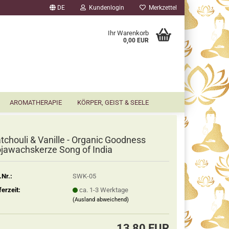
DE
Kundenlogin
Merkzettel
▼
Ihr Warenkorb
0,00 EUR
AROMATHERAPIE
KÖRPER, GEIST & SEELE
tchouli & Vanille - Organic Goodness
jawachskerze Song of India
.Nr.:
SWK-05
ferzeit:
ca. 1-3 Werktage
(Ausland abweichend)
13,80 EUR