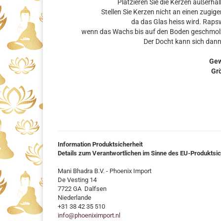
Platzieren Sie die Kerzen außerha
Stellen Sie Kerzen nicht an einen zugigen
da das Glas heiss wird. Raps
wenn das Wachs bis auf den Boden geschmolzen 
Der Docht kann sich dann 
Gew
Grö
Information Produktsicherheit
Details zum Verantwortlichen im Sinne des EU-Produktsi
Mani Bhadra B.V. - Phoenix Import
De Vesting 14
7722 GA Dalfsen
Niederlande
+31 38 42 35 510
info@phoeniximport.nl