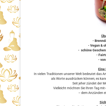
Übe
- Brennd
- Vegan & o
- schöne Geschenkb
- Fair
- vo
Eine
In vielen Traditionen unserer Welt bedeutet das A
als Worte ausdrücken können; es ka
Seit jeher zündet der M
Vielleicht möchten Sie Ihren Tag mi
– dem Anzünden ein
Sic