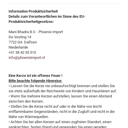
Information Produktsicherheit
Details zum Verantwortlichen im Sinne des EU-
Produktsicherheitgesetzes:
Mani Bhadra B.V. - Phoenix Import
De Vesting 14
7722 GA Dalfsen
Niederlande
+31 38 42 35 510
info@phoeniximport.nl
Eine Kerze ist ein offenes Feuer !
Bitte beachte folgende Hinweise:
• Lassen Sie die Kerze nie unbeaufsichtigt brennen und stellen Sie
sie stets außerhalb der Reichweite von Kindern und Haustieren auf.
• Wenn Sie mehrere Kerzen aufstellen, lassen Sie einen Abstand
zwischen den Kerzen.
• Stellen Sie die Kerze nicht auf oder in die Nähe von leicht
entflammbaren Gegenständen, nicht in die Zugluft und nicht in die
Nähe von Wärmequellen.
• Achten Sie bei allen Kerzen auf einen zugfreien Standort, einen
senkrechten, festen Stand und verwenden Sie einen geraden