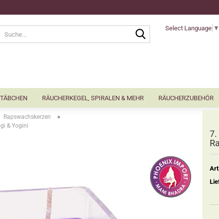
Select Language
Suche...
TÄBCHEN
RÄUCHERKEGEL, SPIRALEN & MEHR
RÄUCHERZUBEHÖR
»
Rapswachskerzen
gi & Yogini
7.
Ra
Art
Lie