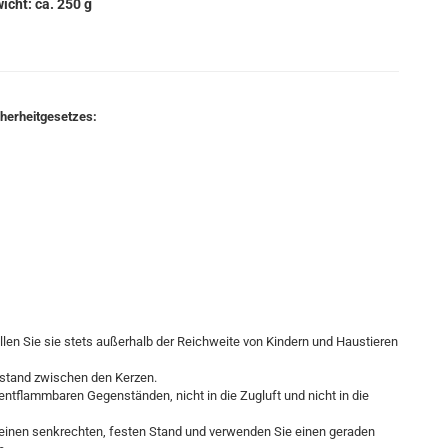
icht: ca. 250 g
cherheitgesetzes:
llen Sie sie stets außerhalb der Reichweite von Kindern und Haustieren
bstand zwischen den Kerzen.
t entflammbaren Gegenständen, nicht in die Zugluft und nicht in die
t, einen senkrechten, festen Stand und verwenden Sie einen geraden