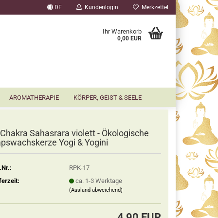
DE
Kundenlogin
Merkzettel
▼
Ihr Warenkorb
0,00 EUR
AROMATHERAPIE
KÖRPER, GEIST & SEELE
 Chakra Sahasrara violett - Ökologische
pswachskerze Yogi & Yogini
.Nr.:
RPK-17
ferzeit:
ca. 1-3 Werktage
(Ausland abweichend)
4,90 EUR