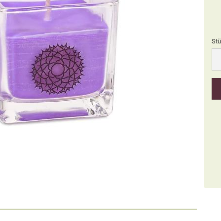
Stü
Stü