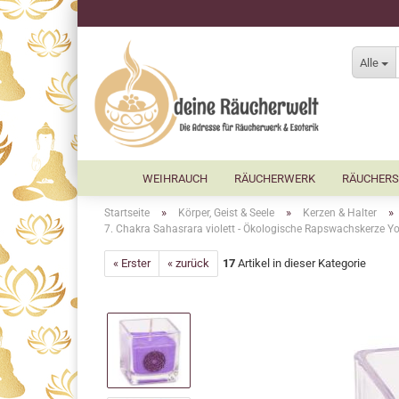
Alle
WEIHRAUCH
RÄUCHERWERK
RÄUCHERS
»
»
»
Startseite
Körper, Geist & Seele
Kerzen & Halter
7. Chakra Sahasrara violett - Ökologische Rapswachskerze Yo
« Erster
« zurück
17
Artikel in dieser Kategorie