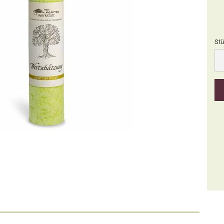
Stü
Stü