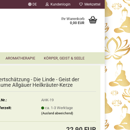
DE
Kundenlogin
Merkzettel
▼
Ihr Warenkorb
0,00 EUR
AROMATHERAPIE
KÖRPER, GEIST & SEELE
rtschätzung - Die Linde - Geist der
ume Allgäuer Heilkräuter-Kerze
.Nr.:
AHK-19
ferzeit:
ca. 1-3 Werktage
(Ausland abweichend)
22,90 EUR