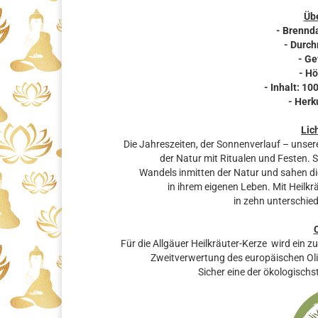
Übe
- Brennd
- Durch
- Ge
- Hö
- Inhalt: 10
- Herk
Lic
Die Jahreszeiten, der Sonnenverlauf – unser
der Natur mit Ritualen und Festen. 
Wandels inmitten der Natur und sahen die
in ihrem eigenen Leben. Mit Heilkr
in zehn unterschie
Für die Allgäuer Heilkräuter-Kerze wird ein z
Zweitverwertung des europäischen Oli
Sicher eine der ökologischs