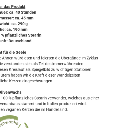
r das Produkt
auer: ca. 40 Stunden
messer: ca. 45 mm
wicht: ca. 290 g
he: ca. 190 mm
0 % pflanzliches Stearin
unft: Deutschland
ht für die Seele
e Ahnen würdigten und feierten die Übergänge im Zyklus
Sie verstanden sich als Teil des immerwährenden
sen Kreislauf als Spiegelbild zu wichtigen Stationen
äutern haben wir die Kraft dieser Wandelzeiten
dliche Kerzen eingeschwungen.
Olivenwachs
u 100 % pflanzliches Stearin verwendet, welches aus einer
venanbaus stammt und in Italien produziert wird.
ten veganen Kerzen die im Handel sind.