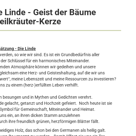
e Linde - Geist der Bäume
eilkräuter-Kerze
ätzung - Die Linde
rden, so wie wir sind. Es ist ein Grundbedürfnis aller
er Schlüssel für ein harmonisches Miteinander.
lenden Atmosphäre können wir gedeihen und unsere
gleichsam eine Herz- und Geisteshaltung, auf die wir uns
wert“, meine Lebenszeit und meine Ressourcen zu investieren?
uns zu einem (herz-)erfüllten Leben verhilft.
dern besungen und in Mythen und Gedichten verehrt.
 gelacht, getanzt und Hochzeit gefeiert. Noch heute ist sie
in Symbol für Gemeinschaft, Miteinander und Heimat.
 uns ein, an ihren dicken Stamm anzulehnen
rch ihre freundlich grünen, herzförmigen Blätter fällt.
eidiges Holz, das schon bei den Germanen als heilig galt.