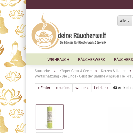
Alle
WEIHRAUCH
RÄUCHERWERK
RÄUCHERS
»
»
»
Startseite
Körper, Geist & Seele
Kerzen & Halter
Wertschätzung - Die Linde - Geist der Bäume Allgäuer Heilkrä
« Erster
« zurück
weiter »
Letzter »
43
Artikel i