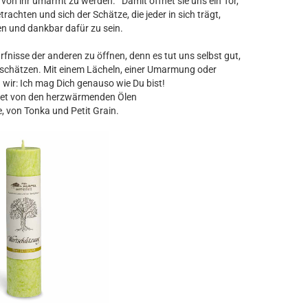
t, von ihr umarmt zu werden. Damit öffnet sie uns ein Tor,
achten und sich der Schätze, die jeder in sich trägt,
n und dankbar dafür zu sein.
dürfnisse der anderen zu öffnen, denn es tut uns selbst gut,
rtschätzen. Mit einem Lächeln, einer Umarmung oder
wir: Ich mag Dich genauso wie Du bist!
itet von den herzwärmenden Ölen
, von Tonka und Petit Grain.