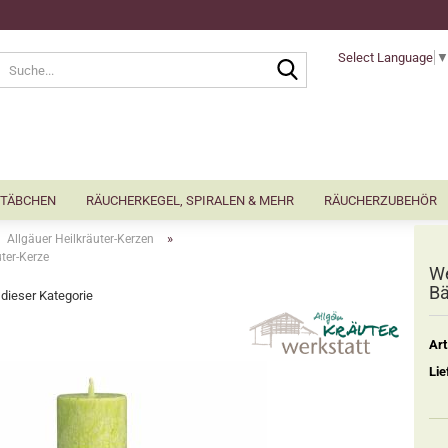
Select Language
Suche...
TÄBCHEN
RÄUCHERKEGEL, SPIRALEN & MEHR
RÄUCHERZUBEHÖR
»
Allgäuer Heilkräuter-Kerzen
uter-Kerze
We
Bä
n dieser Kategorie
Art
Lie