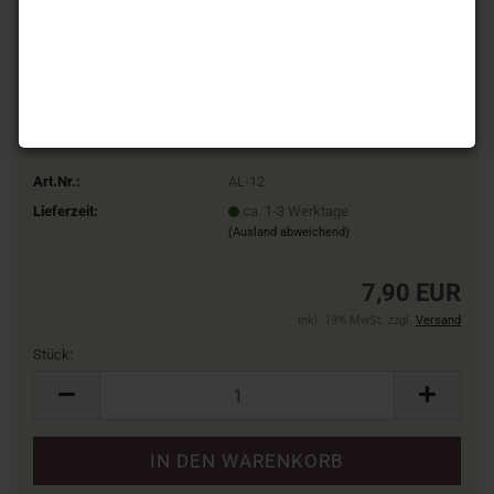
Art.Nr.:
AL-12
Lieferzeit:
ca. 1-3 Werktage
(Ausland abweichend)
7,90 EUR
inkl. 19% MwSt. zzgl.
Versand
Stück:
Stück