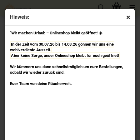
Hinweis:
« Erster
« zurück
weiter »
Letzter »
"Wir machen Urlaub – Onlineshop bleibt geöffnet! ☀️
22
Artikel in dieser Kategorie
In der Zeit vom 30.07.26 bis 14.08.26 gönnen wir uns eine
Tropfen - Aromalampe Speckstein Yogi & Yogini
wohlverdiente Auszeit.
Aber keine Sorge, unser Onlineshop bleibt für euch geöffnet!
Wir kümmern uns dann schnellstmöglich um eure Bestellungen,
sobald wir wieder zurück sind.
Euer Team von deine Räucherwelt.